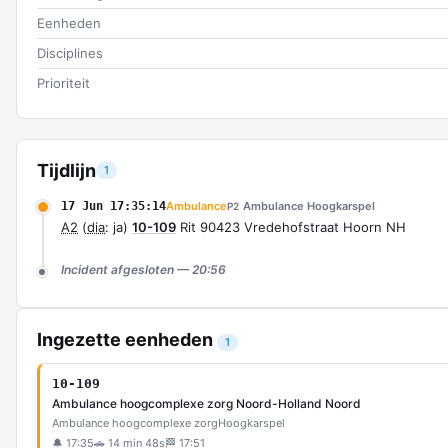
Eenheden
Disciplines
Prioriteit
Tijdlijn
1
17 Jun 17:35:14
Ambulance
Ambulance Hoogkarspel
P2
A2
(
dia
: ja)
10-109
Rit 90423 Vredehofstraat Hoorn NH
Incident afgesloten — 20:56
Ingezette eenheden
1
10-109
Ambulance hoogcomplexe zorg Noord-Holland Noord
Ambulance hoogcomplexe zorg
Hoogkarspel
🔔 17:35
🚗 14 min 48s
🏁 17:51