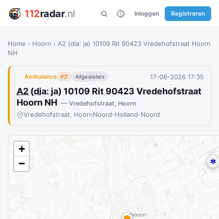
112
radar
.nl
Inloggen
Registreren
Home
›
Hoorn
›
A2 (dia: ja) 10109 Rit 90423 Vredehofstraat Hoorn
NH
17-06-2026 17:35
Ambulance
P2
Afgesloten
A2
(
dia
: ja) 10109 Rit 90423 Vredehofstraat
Hoorn NH
— Vredehofstraat, Hoorn
Vredehofstraat, Hoorn
Noord-Holland-Noord
+
−