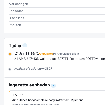
Alarmeringen
Eenheden
Disciplines
Prioriteit
Tijdlijn
1
17 Jun 18:06:41
Ambulance
Ambulance Brielle
P1
A1
AMBU
17-133
Walborgpad 3077TT Rotterdam ROTTDM bon
Incident afgesloten — 21:27
Ingezette eenheden
1
17-133
Ambulance hoogcomplexe zorg Rotterdam-Rijnmond
Ambulance hoogcomplexe zorg
Brielle