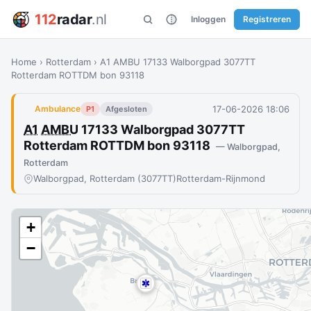
112
radar
.nl
Inloggen
Registreren
Home
›
Rotterdam
›
A1 AMBU 17133 Walborgpad 3077TT
Rotterdam ROTTDM bon 93118
17-06-2026 18:06
Ambulance
P1
Afgesloten
A1
AMBU
17133 Walborgpad 3077TT
Rotterdam ROTTDM bon 93118
— Walborgpad,
Rotterdam
Walborgpad, Rotterdam (3077TT)
Rotterdam-Rijnmond
+
−