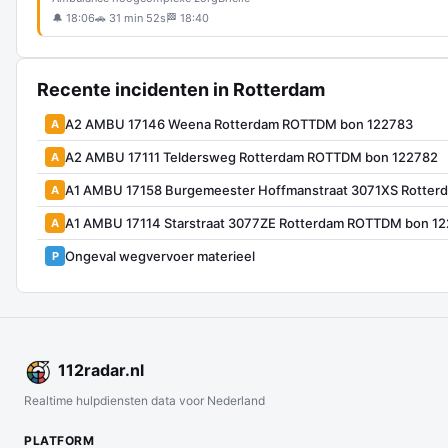
🔔 18:06
🚗 31 min 52s
🏁 18:40
Recente incidenten in Rotterdam
A2 AMBU 17146 Weena Rotterdam ROTTDM bon 122783
A
A2 AMBU 17111 Teldersweg Rotterdam ROTTDM bon 122782
A
A1 AMBU 17158 Burgemeester Hoffmanstraat 3071XS Rotte
A
A1 AMBU 17114 Starstraat 3077ZE Rotterdam ROTTDM bon 1
A
Ongeval wegvervoer materieel
P
112
radar
.nl
Realtime hulpdiensten data voor Nederland
PLATFORM