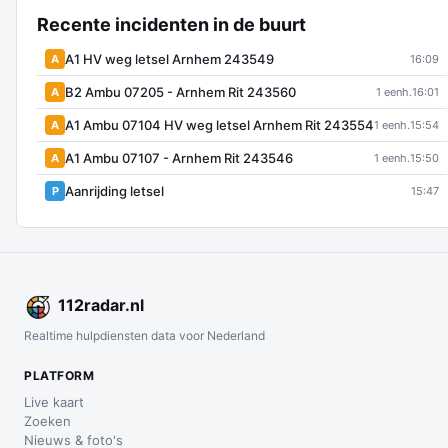
Recente incidenten in de buurt
A1 HV weg letsel Arnhem 243549
A
16:09
B2 Ambu 07205 - Arnhem Rit 243560
A
1 eenh.
16:01
A1 Ambu 07104 HV weg letsel Arnhem Rit 243554
A
1 eenh.
15:54
A1 Ambu 07107 - Arnhem Rit 243546
A
1 eenh.
15:50
Aanrijding letsel
P
15:47
112
radar
.nl
Realtime hulpdiensten data voor Nederland
PLATFORM
Live kaart
Zoeken
Nieuws & foto's