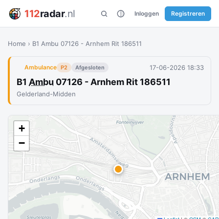
112
radar
.nl
Inloggen
Registreren
Home
›
B1 Ambu 07126 - Arnhem Rit 186511
17-06-2026 18:33
Ambulance
P2
Afgesloten
B1
Ambu
07126 - Arnhem Rit 186511
Gelderland-Midden
+
−