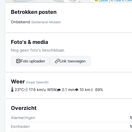
Leaflet
|
©
OSM
©
CAR
Betrokken posten
Onbekend
Gelderland-Midden
Foto's & media
Nog geen foto's beschikbaar.
Foto uploaden
Link toevoegen
Weer
Zwaar bewolkt
🌡 23°C
💨 17.6 km/u WSW
🌧 0.1 mm
👁 10 km
💧 69%
Overzicht
Alarmeringen
1
Eenheden
1