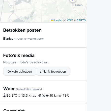
Leaflet
|
©
OSM
©
CARTO
Betrokken posten
Blaricum
Gooi en Vechtstreek
Foto's & media
Nog geen foto's beschikbaar.
Foto uploaden
Link toevoegen
Weer
Gedeeltelijk bewolkt
🌡 20.2°C
💨 13.3 km/u NNW
👁 10 km
💧 73%
Overzicht