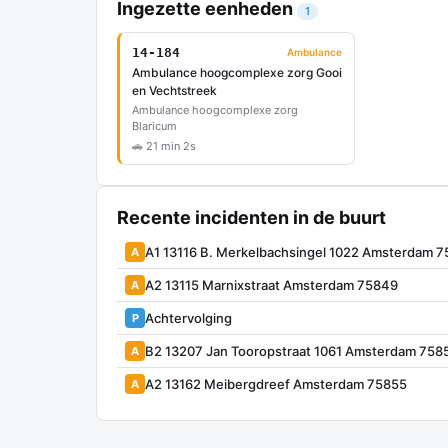
Ingezette eenheden
1
14-184
Ambulance
Ambulance hoogcomplexe zorg Gooi
en Vechtstreek
Ambulance hoogcomplexe zorg
Blaricum
🚗 21 min 2s
Recente incidenten in de buurt
A1 13116 B. Merkelbachsingel 1022 Amsterdam 
A
A2 13115 Marnixstraat Amsterdam 75849
A
Achtervolging
P
B2 13207 Jan Tooropstraat 1061 Amsterdam 758
A
A2 13162 Meibergdreef Amsterdam 75855
A