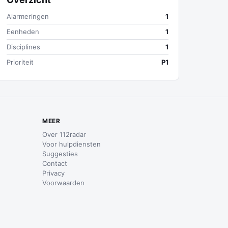
Alarmeringen
1
Eenheden
1
Disciplines
1
Prioriteit
P1
MEER
Over 112radar
Voor hulpdiensten
Suggesties
Contact
Privacy
Voorwaarden