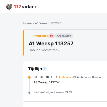
112
radar
.nl
Home
›
A1 Weesp 113257
Ambulance
P1
Afgesloten
A1
Weesp 113257
Gooi en Vechtstreek
Tijdlijn
1
08 Jul 18:31:31
Ambulance
Ambulance Blaricum
P1
A1
Weesp 113257
Incident afgesloten — 21:52