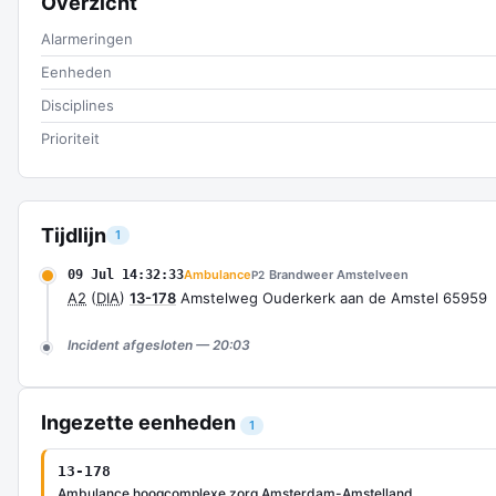
Overzicht
Alarmeringen
Eenheden
Disciplines
Prioriteit
Tijdlijn
1
09 Jul 14:32:33
Ambulance
Brandweer Amstelveen
P2
A2
(
DIA
)
13-178
Amstelweg Ouderkerk aan de Amstel 65959
Incident afgesloten — 20:03
Ingezette eenheden
1
13-178
Ambulance hoogcomplexe zorg Amsterdam-Amstelland