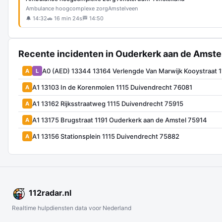
Ambulance hoogcomplexe zorg
Amstelveen
🔔 14:32
🚗 16 min 24s
🏁 14:50
Recente incidenten in Ouderkerk aan de Amste
A0 (AED) 13344 13164 Verlengde Van Marwijk Kooystraat
A
L
A1 13103 In de Korenmolen 1115 Duivendrecht 76081
A
A1 13162 Rijksstraatweg 1115 Duivendrecht 75915
A
A1 13175 Brugstraat 1191 Ouderkerk aan de Amstel 75914
A
A1 13156 Stationsplein 1115 Duivendrecht 75882
A
112
radar
.nl
Realtime hulpdiensten data voor Nederland