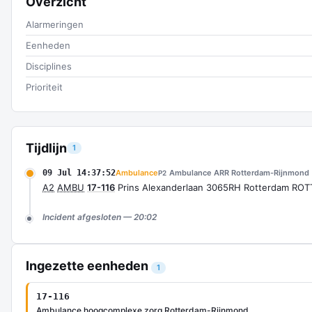
Overzicht
Alarmeringen
Eenheden
Disciplines
Prioriteit
Tijdlijn
1
09 Jul 14:37:52
Ambulance
Ambulance ARR Rotterdam-Rijnmond
P2
A2
AMBU
17-116
Prins Alexanderlaan 3065RH Rotterdam RO
Incident afgesloten — 20:02
Ingezette eenheden
1
17-116
Ambulance hoogcomplexe zorg Rotterdam-Rijnmond