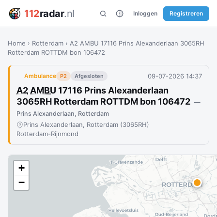
112
radar
.nl
Inloggen
Registreren
Home
›
Rotterdam
›
A2 AMBU 17116 Prins Alexanderlaan 3065RH
Rotterdam ROTTDM bon 106472
09-07-2026 14:37
Ambulance
P2
Afgesloten
A2
AMBU
17116 Prins Alexanderlaan
3065RH Rotterdam ROTTDM bon 106472
—
Prins Alexanderlaan, Rotterdam
Prins Alexanderlaan, Rotterdam (3065RH)
Rotterdam-Rijnmond
+
−