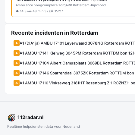
Ambulance hoogcomplexe zorg
ARR Rotterdam-Rijnmond
🔔 14:37
🚗 48 min 32s
🏁 15:27
Recente incidenten in Rotterdam
A1 (DIA: ja) AMBU 17101 Leyerwaard 3078NG Rotterdam ROT
A
A1 AMBU 17141 Kleiweg 3045PM Rotterdam ROTTDM bon 12
A
A1 AMBU 17104 Albert Camusplaats 3069BL Rotterdam ROTT
A
A1 AMBU 17146 Sparrendaal 3075ZK Rotterdam ROTTDM bon
A
A1 AMBU 17110 Vinkseweg 3181HT Rozenburg ZH ROZNZH bo
A
112
radar
.nl
Realtime hulpdiensten data voor Nederland