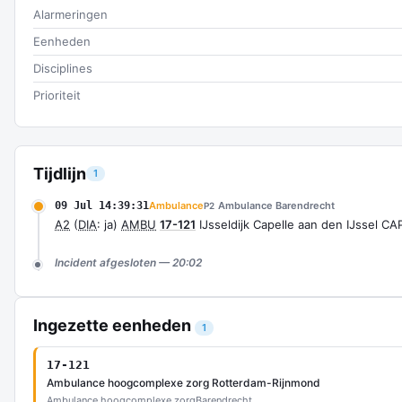
Alarmeringen
Eenheden
Disciplines
Prioriteit
Tijdlijn
1
09 Jul 14:39:31
Ambulance
Ambulance Barendrecht
P2
A2
(
DIA
: ja)
AMBU
17-121
IJsseldijk Capelle aan den IJssel C
Incident afgesloten — 20:02
Ingezette eenheden
1
17-121
Ambulance hoogcomplexe zorg Rotterdam-Rijnmond
Ambulance hoogcomplexe zorg
Barendrecht