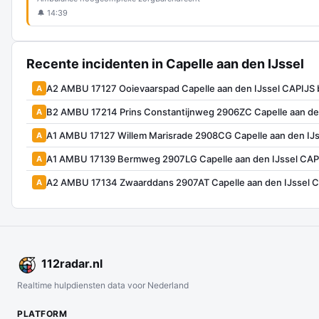
🔔 14:39
Recente incidenten in Capelle aan den IJssel
A2 AMBU 17127 Ooievaarspad Capelle aan den IJssel CAPIJS
A
B2 AMBU 17214 Prins Constantijnweg 2906ZC Capelle aan de
A
A1 AMBU 17127 Willem Marisrade 2908CG Capelle aan den IJs
A
A1 AMBU 17139 Bermweg 2907LG Capelle aan den IJssel CAP
A
A2 AMBU 17134 Zwaarddans 2907AT Capelle aan den IJssel 
A
112
radar
.nl
Realtime hulpdiensten data voor Nederland
PLATFORM