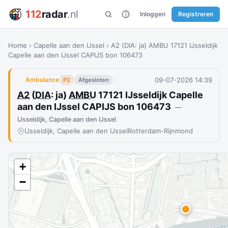
112
radar
.nl
Inloggen
Registreren
Home
›
Capelle aan den IJssel
›
A2 (DIA: ja) AMBU 17121 IJsseldijk
Capelle aan den IJssel CAPIJS bon 106473
09-07-2026 14:39
Ambulance
P2
Afgesloten
A2
(
DIA
: ja)
AMBU
17121 IJsseldijk Capelle
aan den IJssel CAPIJS bon 106473
—
IJsseldijk, Capelle aan den IJssel
IJsseldijk, Capelle aan den IJssel
Rotterdam-Rijnmond
+
−