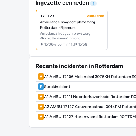
Ingezette eenheden
1
17-127
Ambulance
Ambulance hoogcomplexe zorg
Rotterdam-Rijnmond
Ambulance hoogcomplexe zorg
ARR Rotterdam-Rijnmond
🔔 15:06
🚗 50 min 11s
🏁 15:58
Recente incidenten in Rotterdam
A1 AMBU 17106 Meiendaal 3075KH Rotterdam 
A
Steekincident
P
A1 AMBU 17111 Noorderhavenkade Rotterdam R
A
A2 AMBU 17127 Gouvernestraat 3014PM Rotte
A
A1 AMBU 17127 Herenwaard Rotterdam ROTTDM
A