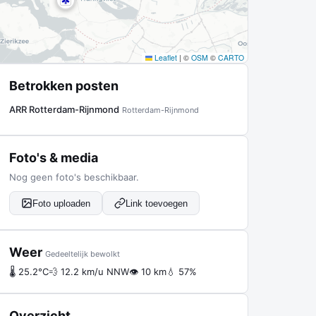
Leaflet
|
©
OSM
©
CARTO
Betrokken posten
ARR Rotterdam-Rijnmond
Rotterdam-Rijnmond
Foto's & media
Nog geen foto's beschikbaar.
Foto uploaden
Link toevoegen
Weer
Gedeeltelijk bewolkt
🌡 25.2°C
💨 12.2 km/u NNW
👁 10 km
💧 57%
Overzicht