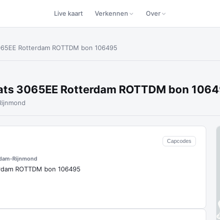
Live kaart
Verkennen
Over
3065EE Rotterdam ROTTDM bon 106495
aats 3065EE Rotterdam ROTTDM bon 106
Rijnmond
Capcodes
rdam-Rijnmond
erdam ROTTDM bon 106495