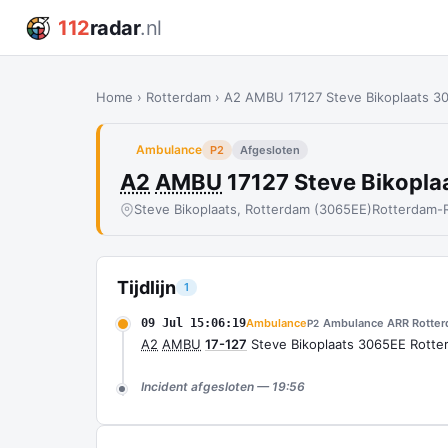
112
radar
.nl
Home
›
Rotterdam
›
A2 AMBU 17127 Steve Bikoplaats 
Ambulance
P2
Afgesloten
A2
AMBU
17127 Steve Bikopl
Steve Bikoplaats, Rotterdam (3065EE)
Rotterdam-
Tijdlijn
1
09 Jul 15:06:19
Ambulance
Ambulance ARR Rotte
P2
A2
AMBU
17-127
Steve Bikoplaats 3065EE Rott
Incident afgesloten — 19:56