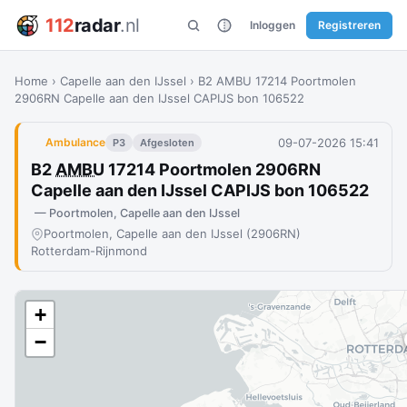
112
radar
.nl
Inloggen
Registreren
Home
›
Capelle aan den IJssel
›
B2 AMBU 17214 Poortmolen
2906RN Capelle aan den IJssel CAPIJS bon 106522
09-07-2026 15:41
Ambulance
P3
Afgesloten
B2
AMBU
17214 Poortmolen 2906RN
Capelle aan den IJssel CAPIJS bon 106522
— Poortmolen, Capelle aan den IJssel
Poortmolen, Capelle aan den IJssel (2906RN)
Rotterdam-Rijnmond
+
−