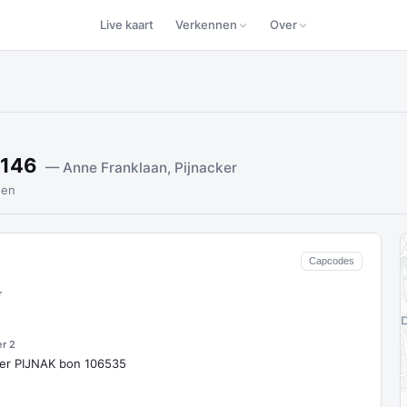
Live kaart
Verkennen
Over
5146
— Anne Franklaan, Pijnacker
den
Capcodes
r
er 2
ker PIJNAK bon 106535