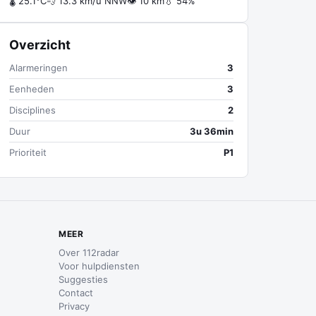
🌡 25.1°C
💨 13.3 km/u NNW
👁 10 km
💧 54%
Overzicht
Alarmeringen
3
Eenheden
3
Disciplines
2
Duur
3u 36min
Prioriteit
P1
MEER
Over 112radar
Voor hulpdiensten
Suggesties
Contact
Privacy