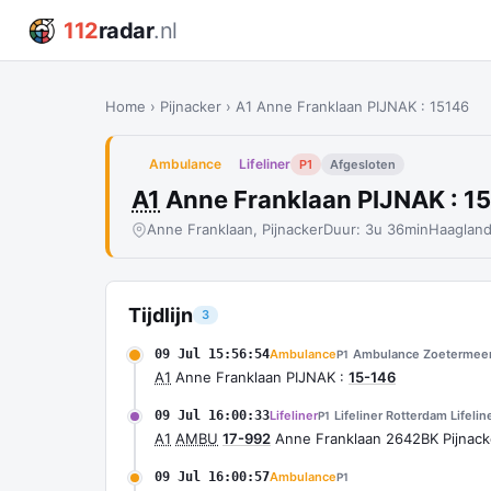
112
radar
.nl
Home
›
Pijnacker
›
A1 Anne Franklaan PIJNAK : 15146
Ambulance
Lifeliner
P1
Afgesloten
A1
Anne Franklaan PIJNAK : 1
Anne Franklaan, Pijnacker
Duur: 3u 36min
Haaglan
Tijdlijn
3
09 Jul 15:56:54
Ambulance
Ambulance Zoetermee
P1
A1
Anne Franklaan PIJNAK :
15-146
09 Jul 16:00:33
Lifeliner
Lifeliner Rotterdam Lifelin
P1
A1
AMBU
17-992
Anne Franklaan 2642BK Pijnac
09 Jul 16:00:57
Ambulance
P1