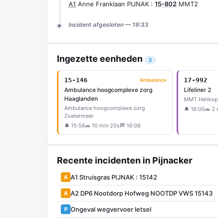
A1
Anne Franklaan PIJNAK :
15-802
MMT2
Incident afgesloten — 19:33
Ingezette eenheden
3
15-146
17-992
Ambulance
Ambulance hoogcomplexe zorg
Lifeliner 2
Haaglanden
MMT Helikop
Ambulance hoogcomplexe zorg
🔔 16:00
🚗 2 
Zoetermeer
🔔 15:56
🚗 10 min 20s
🏁 16:08
Recente incidenten in Pijnacker
A1 Struisgras PIJNAK : 15142
A
A2 DP6 Nootdorp Hofweg NOOTDP VWS 15143
A
Ongeval wegvervoer letsel
P