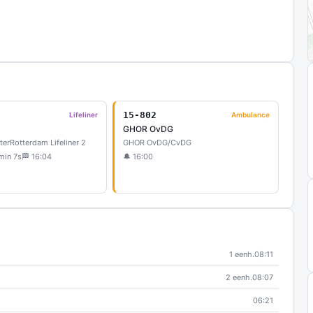
15-802
Lifeliner
Ambulance
GHOR OvDG
ter
Rotterdam Lifeliner 2
GHOR OvDG/CvDG
min 7s
🏁 16:04
🔔 16:00
1 eenh.
08:11
2 eenh.
08:07
06:21