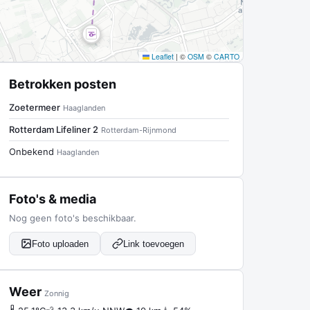
Leaflet
|
©
OSM
©
CARTO
Betrokken posten
Zoetermeer
Haaglanden
Rotterdam Lifeliner 2
Rotterdam-Rijnmond
Onbekend
Haaglanden
Foto's & media
Nog geen foto's beschikbaar.
Foto uploaden
Link toevoegen
Weer
Zonnig