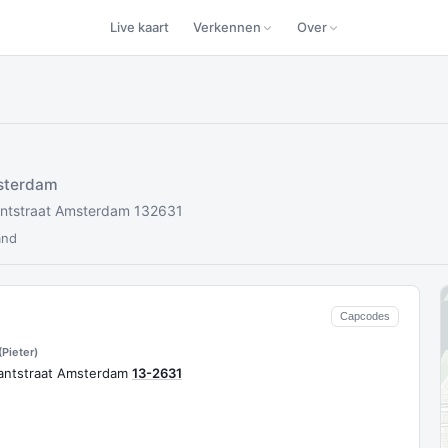
Live kaart
Verkennen
Over
sterdam
antstraat Amsterdam 132631
and
Capcodes
Pieter)
antstraat Amsterdam
13-2631