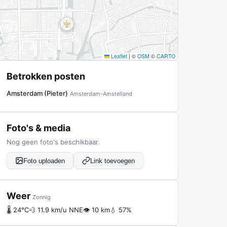
Leaflet
|
©
OSM
©
CARTO
Betrokken posten
Amsterdam (Pieter)
Amsterdam-Amstelland
Foto's & media
Nog geen foto's beschikbaar.
Foto uploaden
Link toevoegen
Weer
Zonnig
🌡 24°C
💨 11.9 km/u NNE
👁 10 km
💧 57%