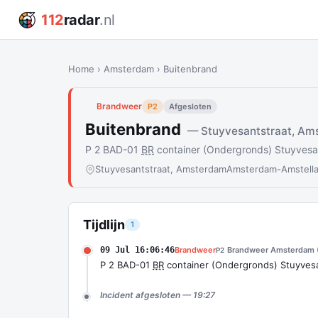
112
radar
.nl
Home
›
Amsterdam
›
Buitenbrand
Brandweer
P2
Afgesloten
Buitenbrand
— Stuyvesantstraat, Am
P 2 BAD-01
BR
container (Ondergronds) Stuyves
Stuyvesantstraat, Amsterdam
Amsterdam-Amstell
Tijdlijn
1
09 Jul 16:06:46
Brandweer
Brandweer Amsterdam (
P2
P 2 BAD-01
BR
container (Ondergronds) Stuyves
Incident afgesloten — 19:27