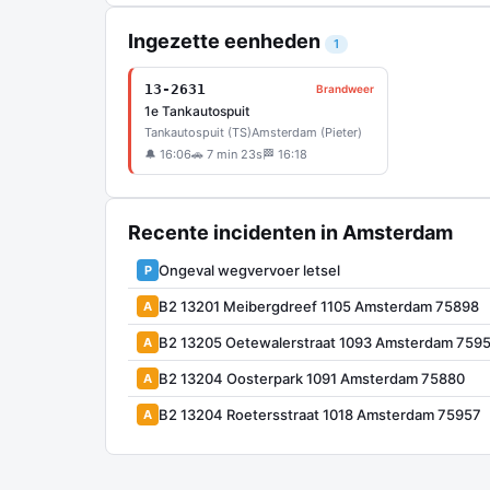
Ingezette eenheden
1
13-2631
Brandweer
1e Tankautospuit
Tankautospuit (TS)
Amsterdam (Pieter)
🔔 16:06
🚗 7 min 23s
🏁 16:18
Recente incidenten in Amsterdam
Ongeval wegvervoer letsel
P
B2 13201 Meibergdreef 1105 Amsterdam 75898
A
B2 13205 Oetewalerstraat 1093 Amsterdam 759
A
B2 13204 Oosterpark 1091 Amsterdam 75880
A
B2 13204 Roetersstraat 1018 Amsterdam 75957
A