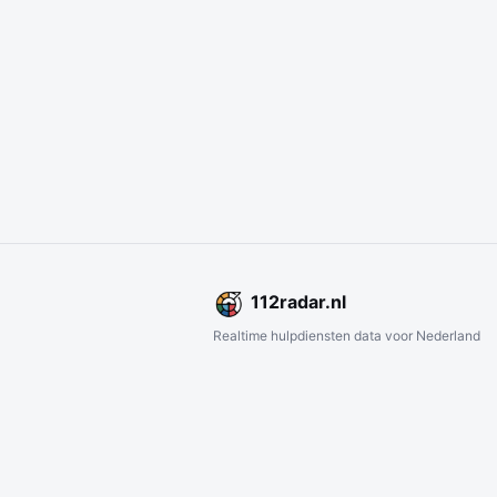
112
radar
.nl
Realtime hulpdiensten data voor Nederland