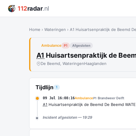
112
radar
.nl
Home
›
Wateringen
›
A1 Huisartsenpraktijk de Beemd D
Ambulance
P1
Afgesloten
A1
Huisartsenpraktijk de Bee
De Beemd, Wateringen
Haaglanden
Tijdlijn
1
09 Jul 16:08:16
Ambulance
Brandweer Delft
P1
A1
Huisartsenpraktijk de Beemd De Beemd WATE
Incident afgesloten — 19:29