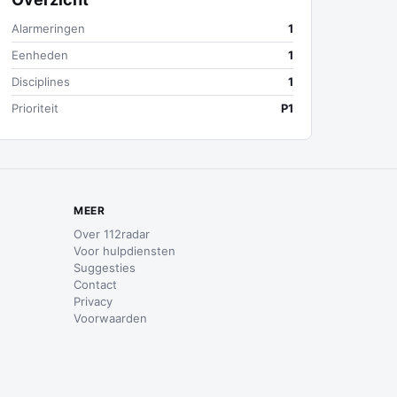
Alarmeringen
1
Eenheden
1
Disciplines
1
Prioriteit
P1
MEER
Over 112radar
Voor hulpdiensten
Suggesties
Contact
Privacy
Voorwaarden