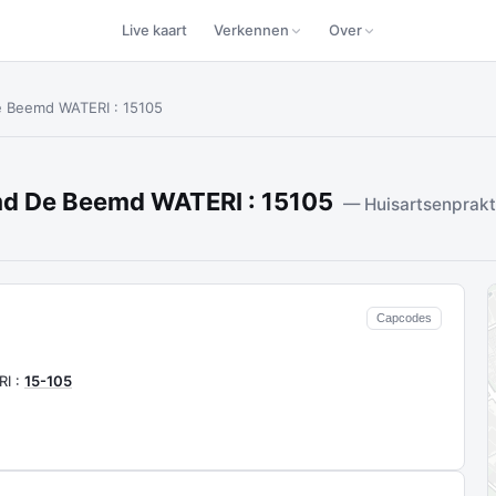
Live kaart
Verkennen
Over
e Beemd WATERI : 15105
md De Beemd WATERI : 15105
— Huisartsenprak
Capcodes
RI :
15-105