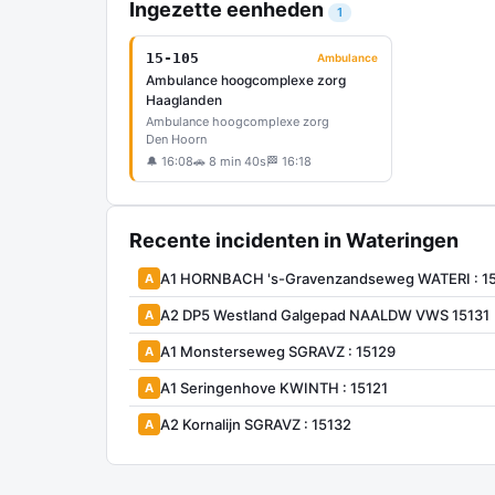
Ingezette eenheden
1
15-105
Ambulance
Ambulance hoogcomplexe zorg
Haaglanden
Ambulance hoogcomplexe zorg
Den Hoorn
🔔 16:08
🚗 8 min 40s
🏁 16:18
Recente incidenten in Wateringen
A1 HORNBACH 's-Gravenzandseweg WATERI : 1
A
A2 DP5 Westland Galgepad NAALDW VWS 15131
A
A1 Monsterseweg SGRAVZ : 15129
A
A1 Seringenhove KWINTH : 15121
A
A2 Kornalijn SGRAVZ : 15132
A