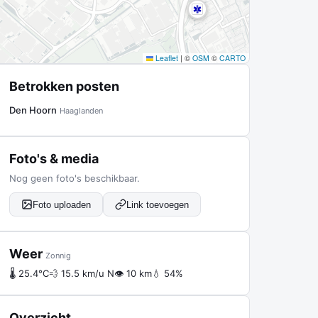
Leaflet
|
©
OSM
©
CARTO
Betrokken posten
Den Hoorn
Haaglanden
Foto's & media
Nog geen foto's beschikbaar.
Foto uploaden
Link toevoegen
Weer
Zonnig
🌡 25.4°C
💨 15.5 km/u N
👁 10 km
💧 54%
Overzicht