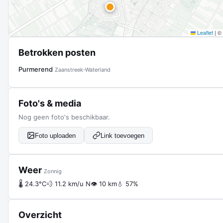
Leaflet
|
©
Betrokken posten
Purmerend
Zaanstreek-Waterland
Foto's & media
Nog geen foto's beschikbaar.
Foto uploaden
Link toevoegen
Weer
Zonnig
🌡 24.3°C
💨 11.2 km/u N
👁 10 km
💧 57%
Overzicht