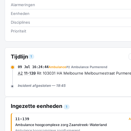
Alarmeringen
Eenheden
Disciplines
Prioriteit
Tijdlijn
1
09 Jul 16:24:44
Ambulance
Ambulance Purmerend
P2
A2
11-139
Rit 103031 HA Melbourne Melbournestraat Purmer
Incident afgesloten — 19:45
Ingezette eenheden
1
11-139
A
Ambulance hoogcomplexe zorg Zaanstreek-Waterland
Ambulance hoogcomplexe zorg
Purmerend