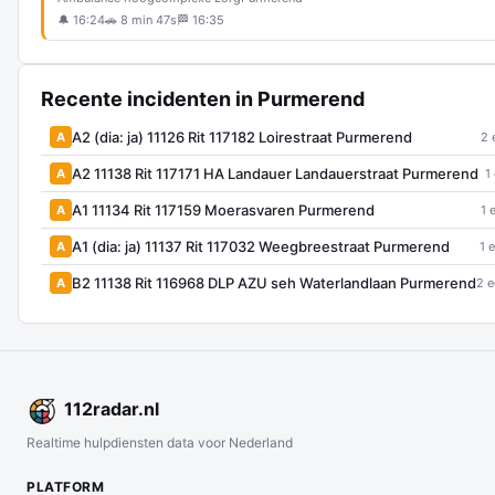
🔔 16:24
🚗 8 min 47s
🏁 16:35
Recente incidenten in Purmerend
A2 (dia: ja) 11126 Rit 117182 Loirestraat Purmerend
A
2 
A2 11138 Rit 117171 HA Landauer Landauerstraat Purmerend
A
1
A1 11134 Rit 117159 Moerasvaren Purmerend
A
1 
A1 (dia: ja) 11137 Rit 117032 Weegbreestraat Purmerend
A
1 
B2 11138 Rit 116968 DLP AZU seh Waterlandlaan Purmerend
A
2 e
112
radar
.nl
Realtime hulpdiensten data voor Nederland
PLATFORM