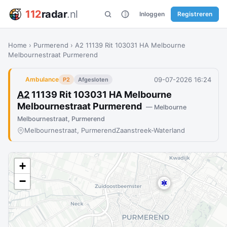
112
radar
.nl
Inloggen
Registreren
Home
›
Purmerend
›
A2 11139 Rit 103031 HA Melbourne
Melbournestraat Purmerend
09-07-2026 16:24
Ambulance
P2
Afgesloten
A2
11139 Rit 103031 HA Melbourne
Melbournestraat Purmerend
— Melbourne
Melbournestraat, Purmerend
Melbournestraat, Purmerend
Zaanstreek-Waterland
+
−