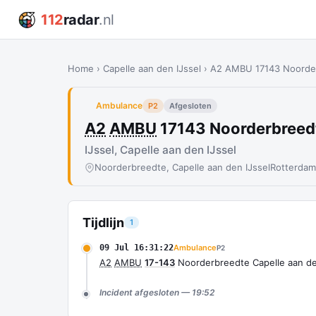
112
radar
.nl
Home
›
Capelle aan den IJssel
›
A2 AMBU 17143 Noorder
Ambulance
P2
Afgesloten
A2
AMBU
17143 Noorderbreedt
IJssel, Capelle aan den IJssel
Noorderbreedte, Capelle aan den IJssel
Rotterdam
Tijdlijn
1
09 Jul 16:31:22
Ambulance
P2
A2
AMBU
17-143
Noorderbreedte Capelle aan de
Incident afgesloten — 19:52