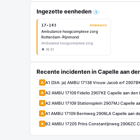
Ingezette eenheden
1
17-143
Ambulance
Ambulance hoogcomplexe zorg
Rotterdam-Rijnmond
Ambulance hoogcomplexe zorg
🔔 16:31
Recente incidenten in Capelle aan den
A1 (DIA: ja) AMBU 17138 Vrouw Jacob erf 2907BK
A
A2 AMBU 17109 Fidelio 2907KE Capelle aan den 
A
A2 AMBU 17109 Stationsplein 2907MJ Capelle aa
A
A1 AMBU 17109 Bermweg 2906LA Capelle aan de
A
B2 AMBU 17205 Prins Constantijnweg 2906ZC Cap
A