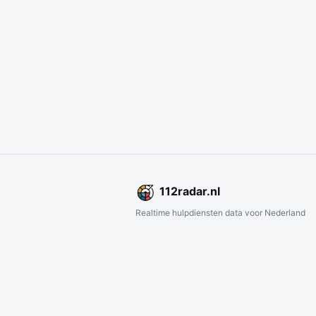
112
radar
.nl
Realtime hulpdiensten data voor Nederland