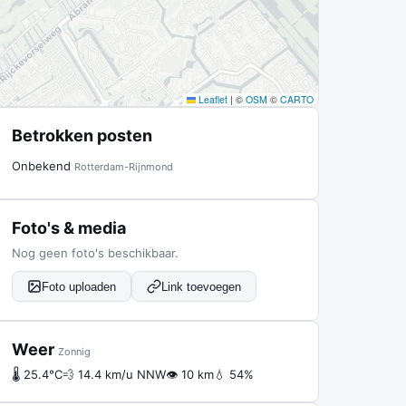
Leaflet
|
©
OSM
©
CARTO
Betrokken posten
Onbekend
Rotterdam-Rijnmond
Foto's & media
Nog geen foto's beschikbaar.
Foto uploaden
Link toevoegen
Weer
Zonnig
🌡 25.4°C
💨 14.4 km/u NNW
👁 10 km
💧 54%