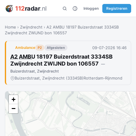
112
radar
.nl
Inloggen
Registreren
Home
›
Zwijndrecht
›
A2 AMBU 18197 Buizerdstraat 3334SB
Zwijndrecht ZWIJND bon 106557
09-07-2026 16:46
Ambulance
P2
Afgesloten
A2
AMBU
18197 Buizerdstraat 3334SB
Zwijndrecht ZWIJND bon 106557
—
Buizerdstraat, Zwijndrecht
Buizerdstraat, Zwijndrecht (3334SB)
Rotterdam-Rijnmond
+
−