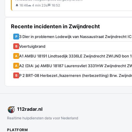
🔔 16:46
🚗 4 min 23s
🏁 16:52
Recente incidenten in Zwijndrecht
3 Dier in problemen Lodewijk van Nassaustraat Zwijndrecht 
P
Voertuigbrand
B
A1 AMBU 18191 Lindtsedijk 3336LE Zwijndrecht ZWIJND bon 
A
A2 (DIA: ja) AMBU 18187 Laurensvliet 3331HW Zwijndrecht 
A
P 2 BRT-08 Herbezet./kazerneren (herbezetting) Brw. Zwijnd
B
112
radar
.nl
Realtime hulpdiensten data voor Nederland
PLATFORM