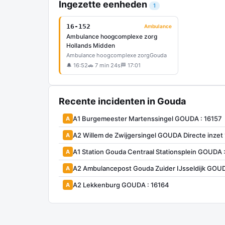
Ingezette eenheden
1
16-152
Ambulance
Ambulance hoogcomplexe zorg
Hollands Midden
Ambulance hoogcomplexe zorg
Gouda
🔔 16:52
🚗 7 min 24s
🏁 17:01
Recente incidenten in Gouda
A1 Burgemeester Martenssingel GOUDA : 16157
A
A2 Willem de Zwijgersingel GOUDA Directe inzet
A
A1 Station Gouda Centraal Stationsplein GOUDA 
A
A2 Ambulancepost Gouda Zuider IJsseldijk GO
A
A2 Lekkenburg GOUDA : 16164
A