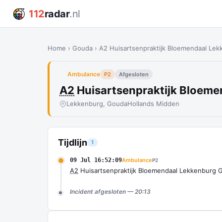
112
radar
.nl
Home
›
Gouda
›
A2 Huisartsenpraktijk Bloemendaal Le
Ambulance
P2
Afgesloten
A2
Huisartsenpraktijk Bloem
Lekkenburg, Gouda
Hollands Midden
Tijdlijn
1
09 Jul 16:52:09
Ambulance
P2
A2
Huisartsenpraktijk Bloemendaal Lekkenburg
Incident afgesloten — 20:13