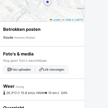
Leaflet
|
©
OSM
©
CARTO
Betrokken posten
Gouda
Hollands Midden
Foto's & media
Nog geen foto's beschikbaar.
Foto uploaden
Link toevoegen
Weer
Zonnig
🌡 26.3°C
💨 15.8 km/u NNW
👁 10 km
💧 54%
Overzicht