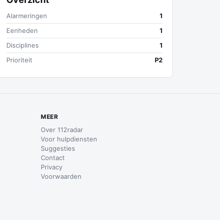
Alarmeringen
1
Eenheden
1
Disciplines
1
Prioriteit
P2
MEER
Over 112radar
Voor hulpdiensten
Suggesties
Contact
Privacy
Voorwaarden