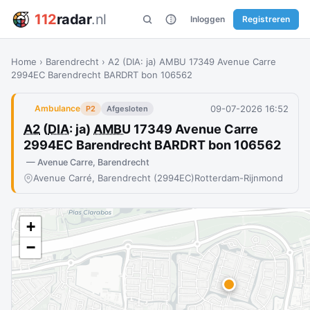
112
radar
.nl
Inloggen
Registreren
Home
›
Barendrecht
›
A2 (DIA: ja) AMBU 17349 Avenue Carre
2994EC Barendrecht BARDRT bon 106562
09-07-2026 16:52
Ambulance
P2
Afgesloten
A2
(
DIA
: ja)
AMBU
17349 Avenue Carre
2994EC Barendrecht BARDRT bon 106562
— Avenue Carre, Barendrecht
Avenue Carré, Barendrecht (2994EC)
Rotterdam-Rijnmond
+
−