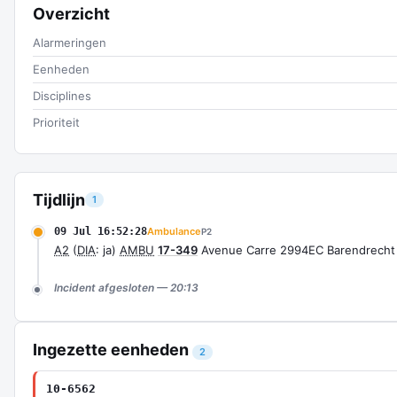
Overzicht
Alarmeringen
Eenheden
Disciplines
Prioriteit
Tijdlijn
1
09 Jul 16:52:28
Ambulance
P2
A2
(
DIA
: ja)
AMBU
17-349
Avenue Carre 2994EC Barendrech
Incident afgesloten — 20:13
Ingezette eenheden
2
10-6562