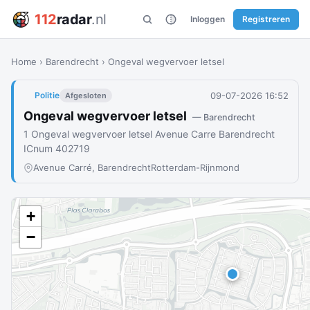
112
radar
.nl
Inloggen
Registreren
Home
›
Barendrecht
›
Ongeval wegvervoer letsel
09-07-2026 16:52
Politie
Afgesloten
Ongeval wegvervoer letsel
— Barendrecht
1 Ongeval wegvervoer letsel Avenue Carre Barendrecht
ICnum 402719
Avenue Carré, Barendrecht
Rotterdam-Rijnmond
+
−