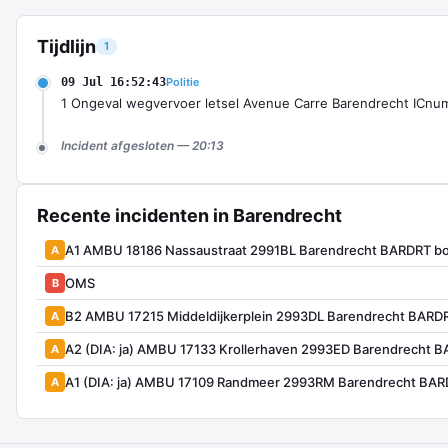
Tijdlijn
1
09 Jul 16:52:43
Politie
1 Ongeval wegvervoer letsel Avenue Carre Barendrecht ICnu
Incident afgesloten — 20:13
Recente incidenten in Barendrecht
A1 AMBU 18186 Nassaustraat 2991BL Barendrecht BARDRT b
A
OMS
B
B2 AMBU 17215 Middeldijkerplein 2993DL Barendrecht BARD
A
A2 (DIA: ja) AMBU 17133 Krollerhaven 2993ED Barendrecht 
A
A1 (DIA: ja) AMBU 17109 Randmeer 2993RM Barendrecht BA
A