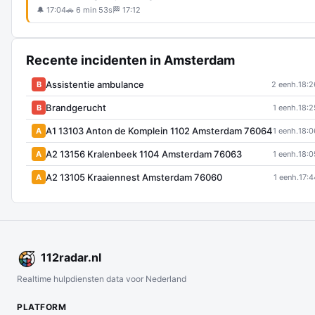
🔔 17:04
🚗 6 min 53s
🏁 17:12
Recente incidenten in Amsterdam
Assistentie ambulance
B
2 eenh.
18:2
Brandgerucht
B
1 eenh.
18:2
A1 13103 Anton de Komplein 1102 Amsterdam 76064
A
1 eenh.
18:0
A2 13156 Kralenbeek 1104 Amsterdam 76063
A
1 eenh.
18:0
A2 13105 Kraaiennest Amsterdam 76060
A
1 eenh.
17:4
112
radar
.nl
Realtime hulpdiensten data voor Nederland
PLATFORM