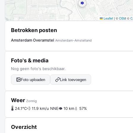
Leaflet
|
©
OSM
©
C
Betrokken posten
Amsterdam Overamstel
Amsterdam-Amstelland
Foto's & media
Nog geen foto's beschikbaar.
Foto uploaden
Link toevoegen
Weer
Zonnig
🌡 24.1°C
💨 11.9 km/u NNE
👁 10 km
💧 57%
Overzicht