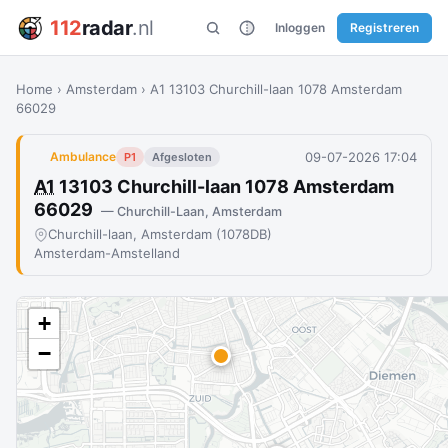
112
radar
.nl
Inloggen
Registreren
Home
›
Amsterdam
›
A1 13103 Churchill-laan 1078 Amsterdam
66029
09-07-2026 17:04
Ambulance
P1
Afgesloten
A1
13103 Churchill-laan 1078 Amsterdam
66029
— Churchill-Laan, Amsterdam
Churchill-laan, Amsterdam (1078DB)
Amsterdam-Amstelland
+
−