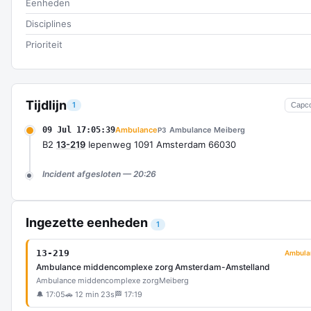
Eenheden
Disciplines
Prioriteit
Tijdlijn
1
Capc
09 Jul 17:05:39
Ambulance
Ambulance Meiberg
P3
B2
13-219
Iepenweg 1091 Amsterdam 66030
Incident afgesloten — 20:26
Ingezette eenheden
1
13-219
Ambula
Ambulance middencomplexe zorg Amsterdam-Amstelland
Ambulance middencomplexe zorg
Meiberg
🔔 17:05
🚗 12 min 23s
🏁 17:19