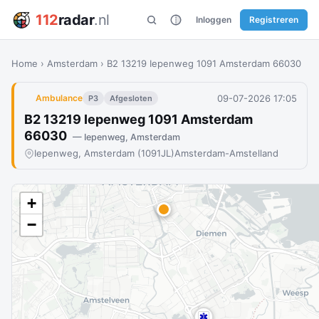
112
radar
.nl
Inloggen
Registreren
Home
›
Amsterdam
›
B2 13219 Iepenweg 1091 Amsterdam 66030
09-07-2026 17:05
Ambulance
P3
Afgesloten
B2 13219 Iepenweg 1091 Amsterdam
66030
— Iepenweg, Amsterdam
Iepenweg, Amsterdam (1091JL)
Amsterdam-Amstelland
+
−