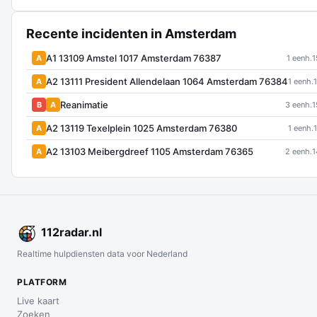
Recente incidenten in Amsterdam
A1 13109 Amstel 1017 Amsterdam 76387
A
1 eenh.
1
A2 13111 President Allendelaan 1064 Amsterdam 76384
A
1 eenh.
Reanimatie
B
A
3 eenh.
1
A2 13119 Texelplein 1025 Amsterdam 76380
A
1 eenh.
A2 13103 Meibergdreef 1105 Amsterdam 76365
A
2 eenh.
1
112
radar
.nl
Realtime hulpdiensten data voor Nederland
PLATFORM
Live kaart
Zoeken