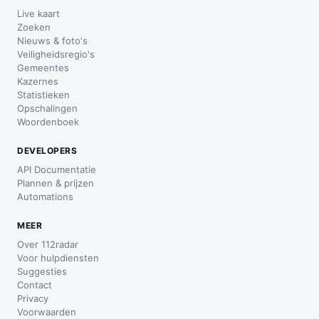
Live kaart
Zoeken
Nieuws & foto's
Veiligheidsregio's
Gemeentes
Kazernes
Statistieken
Opschalingen
Woordenboek
DEVELOPERS
API Documentatie
Plannen & prijzen
Automations
MEER
Over 112radar
Voor hulpdiensten
Suggesties
Contact
Privacy
Voorwaarden