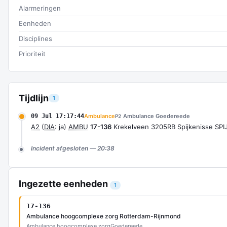
Alarmeringen
Eenheden
Disciplines
Prioriteit
Tijdlijn
1
09 Jul 17:17:44
Ambulance
Ambulance Goedereede
P2
A2
(
DIA
: ja)
AMBU
17-136
Krekelveen 3205RB Spijkenisse SP
Incident afgesloten — 20:38
Ingezette eenheden
1
17-136
Ambulance hoogcomplexe zorg Rotterdam-Rijnmond
Ambulance hoogcomplexe zorg
Goedereede