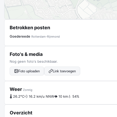
Betrokken posten
Goedereede
Rotterdam-Rijnmond
Foto's & media
Nog geen foto's beschikbaar.
Foto uploaden
Link toevoegen
Weer
Zonnig
🌡 26.2°C
💨 16.2 km/u NNW
👁 10 km
💧 54%
Overzicht