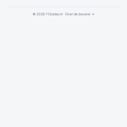
© 2026 112radar.nl ·
Over de bouwer →