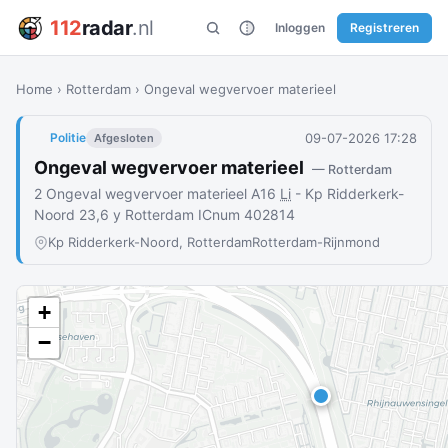
112
radar
.nl
Inloggen
Registreren
Home
›
Rotterdam
›
Ongeval wegvervoer materieel
09-07-2026 17:28
Politie
Afgesloten
Ongeval wegvervoer materieel
— Rotterdam
2 Ongeval wegvervoer materieel A16
Li
- Kp Ridderkerk-
Noord 23,6 y Rotterdam ICnum 402814
Kp Ridderkerk-Noord, Rotterdam
Rotterdam-Rijnmond
+
−