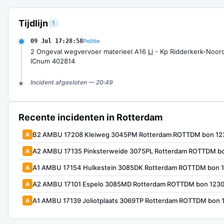
Tijdlijn
1
09 Jul 17:28:58
Politie
2 Ongeval wegvervoer materieel A16
Li
- Kp Ridderkerk-Noor
ICnum 402814
Incident afgesloten — 20:49
Recente incidenten in Rotterdam
B2 AMBU 17208 Kleiweg 3045PM Rotterdam ROTTDM bon 12
A
A2 AMBU 17135 Pinksterweide 3075PL Rotterdam ROTTDM b
A
A1 AMBU 17154 Hulkestein 3085DK Rotterdam ROTTDM bon 
A
A2 AMBU 17101 Espelo 3085MD Rotterdam ROTTDM bon 123
A
A1 AMBU 17139 Joliotplaats 3069TP Rotterdam ROTTDM bon
A