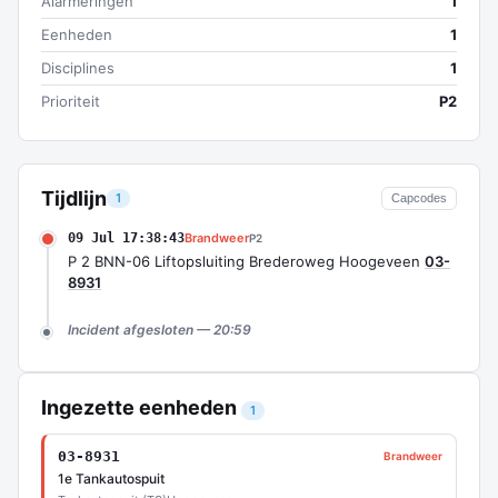
Alarmeringen
1
Eenheden
1
Disciplines
1
Prioriteit
P2
Tijdlijn
1
Capcodes
09 Jul 17:38:43
Brandweer
P2
P 2 BNN-06 Liftopsluiting Brederoweg Hoogeveen
03-
8931
Incident afgesloten — 20:59
Ingezette eenheden
1
03-8931
Brandweer
1e Tankautospuit