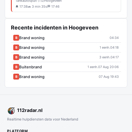
Tankautospuit (TS)
Hoogeveen
🔔 17:38
🚗 3 min 35s
🏁 17:46
Recente incidenten in Hoogeveen
Brand woning
B
04:34
Brand woning
B
1 eenh.
04:18
Brand woning
B
3 eenh.
04:17
Buitenbrand
B
1 eenh.
07 Aug 20:06
Brand woning
B
07 Aug 19:43
112
radar
.nl
Realtime hulpdiensten data voor Nederland
PLATFORM