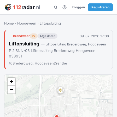
112
radar
.nl
Inloggen
Registreren
Home
›
Hoogeveen
›
Liftopsluiting
09-07-2026 17:38
Brandweer
P2
Afgesloten
Liftopsluiting
— Liftopsluiting Brederoweg, Hoogeveen
P 2 BNN-06 Liftopsluiting Brederoweg Hoogeveen
038931
Brederoweg, Hoogeveen
Drenthe
+
−