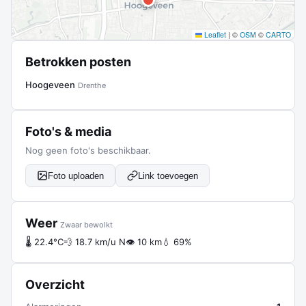
Leaflet
|
©
OSM
©
CARTO
Betrokken posten
Hoogeveen
Drenthe
Foto's & media
Nog geen foto's beschikbaar.
Foto uploaden
Link toevoegen
Weer
Zwaar bewolkt
🌡 22.4°C
💨 18.7 km/u N
👁 10 km
💧 69%
Overzicht