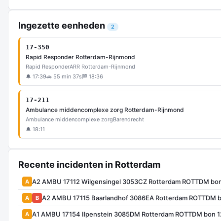
Ingezette eenheden
2
17-350
Rapid Responder Rotterdam-Rijnmond
Rapid Responder
ARR Rotterdam-Rijnmond
🔔 17:39
🚗 55 min 37s
🏁 18:36
17-211
Ambulance middencomplexe zorg Rotterdam-Rijnmond
Ambulance middencomplexe zorg
Barendrecht
🔔 18:11
Recente incidenten in Rotterdam
A2 AMBU 17112 Wilgensingel 3053CZ Rotterdam ROTTDM bo
A
A2 AMBU 17115 Baarlandhof 3086EA Rotterdam ROTTDM b
A
B
A1 AMBU 17154 Ilpenstein 3085DM Rotterdam ROTTDM bon 
A