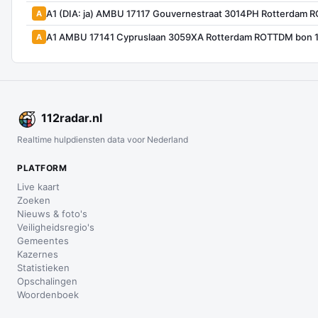
A1 (DIA: ja) AMBU 17117 Gouvernestraat 3014PH Rotterdam
A
A1 AMBU 17141 Cypruslaan 3059XA Rotterdam ROTTDM bon 
A
112
radar
.nl
Realtime hulpdiensten data voor Nederland
PLATFORM
Live kaart
Zoeken
Nieuws & foto's
Veiligheidsregio's
Gemeentes
Kazernes
Statistieken
Opschalingen
Woordenboek