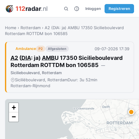
112
radar
.nl
Inloggen
Registreren
Home
›
Rotterdam
›
A2 (DIA: ja) AMBU 17350 Sicilieboulevard
Rotterdam ROTTDM bon 106585
09-07-2026 17:39
Ambulance
P2
Afgesloten
A2
(
DIA
: ja)
AMBU
17350 Sicilieboulevard
Rotterdam ROTTDM bon 106585
—
Sicilieboulevard, Rotterdam
Siciliëboulevard, Rotterdam
Duur: 3u 52min
Rotterdam-Rijnmond
+
−