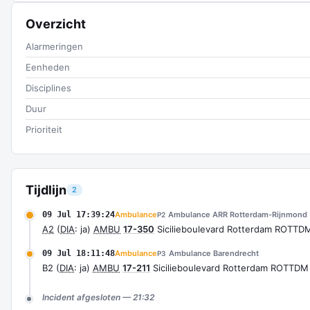
Overzicht
Alarmeringen
Eenheden
Disciplines
Duur
Prioriteit
Tijdlijn
2
09 Jul 17:39:24
Ambulance
Ambulance ARR Rotterdam-Rijnmond
P2
A2
(
DIA
: ja)
AMBU
17-350
Sicilieboulevard Rotterdam ROTTD
09 Jul 18:11:48
Ambulance
Ambulance Barendrecht
P3
B2 (
DIA
: ja)
AMBU
17-211
Sicilieboulevard Rotterdam ROTTDM
Incident afgesloten — 21:32