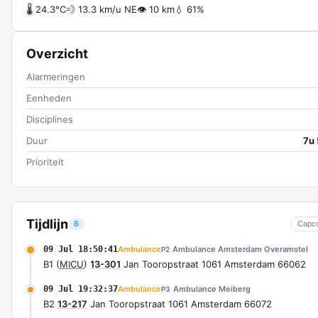
🌡 24.3°C
💨 13.3 km/u NE
👁 10 km
💧 61%
Overzicht
Alarmeringen
Eenheden
Disciplines
Duur
7u
Prioriteit
Tijdlijn
6
Capc
09 Jul 18:50:41
Ambulance
Ambulance Amsterdam Overamstel
P2
B1 (
MICU
)
13-301
Jan Tooropstraat 1061 Amsterdam 66062
09 Jul 19:32:37
Ambulance
Ambulance Meiberg
P3
B2
13-217
Jan Tooropstraat 1061 Amsterdam 66072