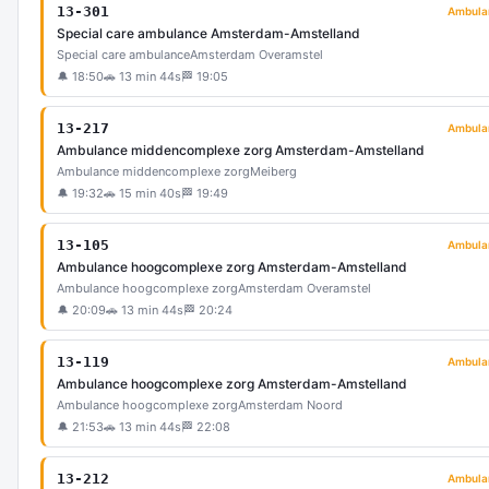
13-301
Ambula
Special care ambulance Amsterdam-Amstelland
Special care ambulance
Amsterdam Overamstel
🔔 18:50
🚗 13 min 44s
🏁 19:05
13-217
Ambula
Ambulance middencomplexe zorg Amsterdam-Amstelland
Ambulance middencomplexe zorg
Meiberg
🔔 19:32
🚗 15 min 40s
🏁 19:49
13-105
Ambula
Ambulance hoogcomplexe zorg Amsterdam-Amstelland
Ambulance hoogcomplexe zorg
Amsterdam Overamstel
🔔 20:09
🚗 13 min 44s
🏁 20:24
13-119
Ambula
Ambulance hoogcomplexe zorg Amsterdam-Amstelland
Ambulance hoogcomplexe zorg
Amsterdam Noord
🔔 21:53
🚗 13 min 44s
🏁 22:08
13-212
Ambula