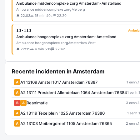
Ambulance middencomplexe zorg Amsterdam-Amstelland
Ambulance middencomplexe zorg
Meiberg
🔔 22:03
🚗 15 min 40s
🏁 22:20
13-113
Ambula
Ambulance hoogcomplexe zorg Amsterdam-Amstelland
Ambulance hoogcomplexe zorg
Amsterdam West
🔔 22:35
🚗 4 min 53s
🏁 22:42
Recente incidenten in Amsterdam
A1 13109 Amstel 1017 Amsterdam 76387
A
1 eenh.
1
A2 13111 President Allendelaan 1064 Amsterdam 76384
A
1 eenh.
Reanimatie
B
A
3 eenh.
1
A2 13119 Texelplein 1025 Amsterdam 76380
A
1 eenh.
A2 13103 Meibergdreef 1105 Amsterdam 76365
A
2 eenh.
1