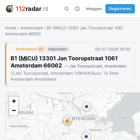
112
radar
.nl
Inloggen
Registreren
Home
›
Amsterdam
›
B1 (MICU) 13301 Jan Tooropstraat 1061
Amsterdam 66062
09-07-2026 18:50
Ambulance
P2
Afgesloten
B1 (
MICU
) 13301 Jan Tooropstraat 1061
Amsterdam 66062
— Jan Tooropstraat, Amsterdam
Jan Tooropstraat, Amsterdam (1061AA)
Duur: 7u 5min
Amsterdam-Amstelland
+
−