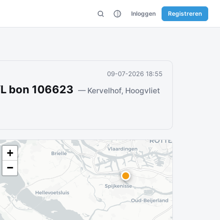
Inloggen
Registreren
09-07-2026 18:55
VL bon 106623
— Kervelhof, Hoogvliet
+
−