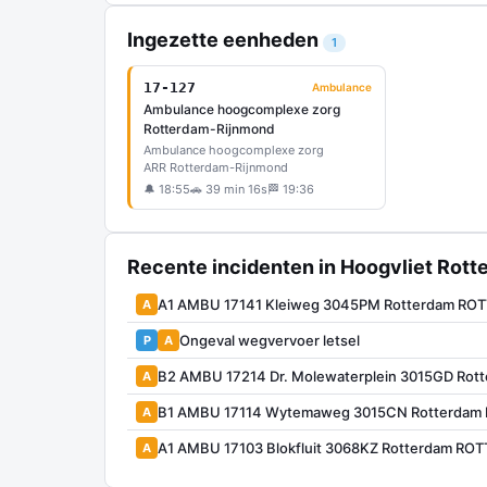
Ingezette eenheden
1
17-127
Ambulance
Ambulance hoogcomplexe zorg
Rotterdam-Rijnmond
Ambulance hoogcomplexe zorg
ARR Rotterdam-Rijnmond
🔔 18:55
🚗 39 min 16s
🏁 19:36
Recente incidenten in Hoogvliet Rot
A1 AMBU 17141 Kleiweg 3045PM Rotterdam RO
A
Ongeval wegvervoer letsel
P
A
B2 AMBU 17214 Dr. Molewaterplein 3015GD Rot
A
B1 AMBU 17114 Wytemaweg 3015CN Rotterdam
A
A1 AMBU 17103 Blokfluit 3068KZ Rotterdam RO
A