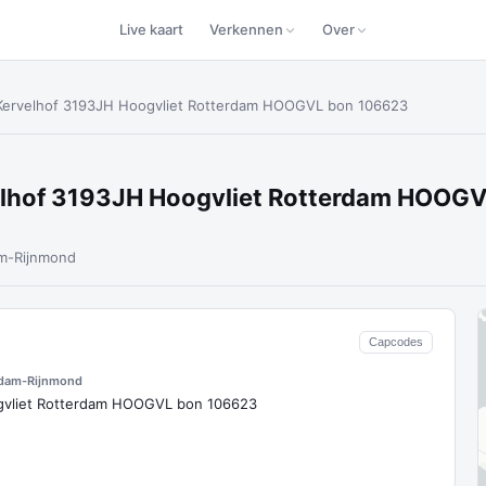
Live kaart
Verkennen
Over
 Kervelhof 3193JH Hoogvliet Rotterdam HOOGVL bon 106623
elhof 3193JH Hoogvliet Rotterdam HOOG
m-Rijnmond
Capcodes
rdam-Rijnmond
gvliet Rotterdam HOOGVL bon 106623