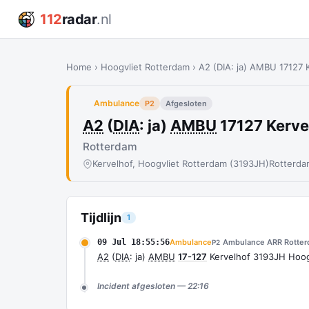
112
radar
.nl
Home
›
Hoogvliet Rotterdam
›
A2 (DIA: ja) AMBU 17127
Ambulance
P2
Afgesloten
A2
(
DIA
: ja)
AMBU
17127 Kerv
Rotterdam
Kervelhof, Hoogvliet Rotterdam (3193JH)
Rotterda
Tijdlijn
1
09 Jul 18:55:56
Ambulance
Ambulance ARR Rotte
P2
A2
(
DIA
: ja)
AMBU
17-127
Kervelhof 3193JH Hoo
Incident afgesloten — 22:16