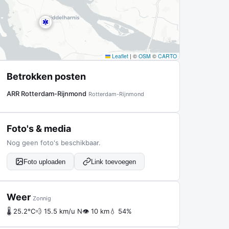
Leaflet
|
©
OSM
©
CARTO
Betrokken posten
ARR Rotterdam-Rijnmond
Rotterdam-Rijnmond
Foto's & media
Nog geen foto's beschikbaar.
Foto uploaden
Link toevoegen
Weer
Zonnig
🌡 25.2°C
💨 15.5 km/u N
👁 10 km
💧 54%