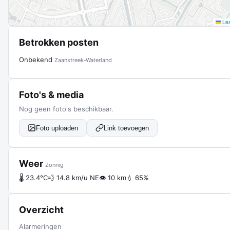
Lea
Betrokken posten
Onbekend
Zaanstreek-Waterland
Foto's & media
Nog geen foto's beschikbaar.
Foto uploaden
Link toevoegen
Weer
Zonnig
🌡 23.4°C
💨 14.8 km/u NE
👁 10 km
💧 65%
Overzicht
Alarmeringen