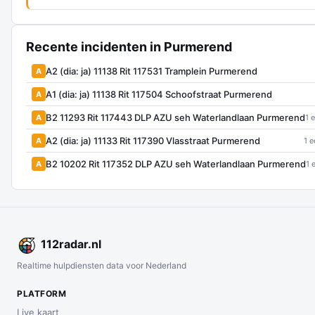
Recente incidenten in Purmerend
A2 (dia: ja) 11138 Rit 117531 Tramplein Purmerend
A
A1 (dia: ja) 11138 Rit 117504 Schoofstraat Purmerend
A
B2 11293 Rit 117443 DLP AZU seh Waterlandlaan Purmerend
A
1 
A2 (dia: ja) 11133 Rit 117390 Vlasstraat Purmerend
A
1 e
B2 10202 Rit 117352 DLP AZU seh Waterlandlaan Purmerend
A
1 
112
radar
.nl
Realtime hulpdiensten data voor Nederland
PLATFORM
Live kaart