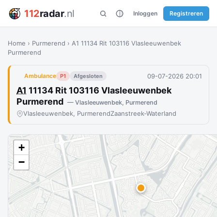
112
radar
.nl
Inloggen
Registreren
Home
›
Purmerend
›
A1 11134 Rit 103116 Vlasleeuwenbek
Purmerend
09-07-2026 20:01
Ambulance
P1
Afgesloten
A1
11134 Rit 103116 Vlasleeuwenbek
Purmerend
— Vlasleeuwenbek, Purmerend
Vlasleeuwenbek, Purmerend
Zaanstreek-Waterland
+
−