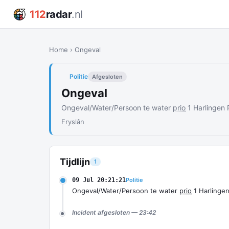
112
radar
.nl
Home
›
Ongeval
Politie
Afgesloten
Ongeval
Ongeval/Water/Persoon te water
prio
1 Harlingen
Fryslân
Tijdlijn
1
09 Jul 20:21:21
Politie
Ongeval/Water/Persoon te water
prio
1 Harlinge
Incident afgesloten — 23:42