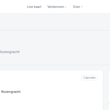
Live kaart
Verkennen
Over
 Rozengracht
Capcodes
n Rozengracht