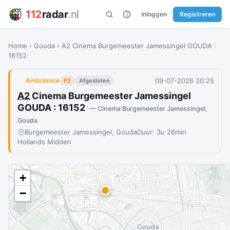
112
radar
.nl
Inloggen
Registreren
Home
›
Gouda
›
A2 Cinema Burgemeester Jamessingel GOUDA :
16152
09-07-2026 20:25
Ambulance
P2
Afgesloten
A2
Cinema Burgemeester Jamessingel
GOUDA : 16152
— Cinema Burgemeester Jamessingel,
Gouda
Burgemeester Jamessingel, Gouda
Duur: 3u 26min
Hollands Midden
+
−