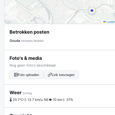
Leaflet
Betrokken posten
Gouda
Hollands Midden
Foto's & media
Nog geen foto's beschikbaar.
Foto uploaden
Link toevoegen
Weer
Zonnig
🌡 25.1°C
💨 13.7 km/u NE
👁 10 km
💧 57%