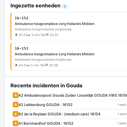
Ingezette eenheden
2
16-152
Ambulance hoogcomplexe zorg Hollands Midden
Ambulance hoogcomplexe zorg
Gouda
🔔 20:25
🚗 5 min 18s
🏁 20:32
16-151
Ambulance hoogcomplexe zorg Hollands Midden
Ambulance hoogcomplexe zorg
Gouda
🔔 20:31
🚗 5 min 18s
🏁 20:38
Recente incidenten in Gouda
A2 Ambulancepost Gouda Zuider IJsseldijk GOUDA VWS 1615
A
A2 Lekkenburg GOUDA : 16152
A
1 eenh
B2 de la Reylaan GOUDA : (medium care) 16154
A
1 eenh
A1 Bernhardhof GOUDA : 16152
A
1 eenh