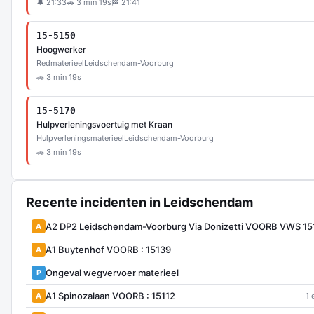
🔔 21:33
🚗 3 min 19s
🏁 21:41
15-5150
Hoogwerker
Redmaterieel
Leidschendam-Voorburg
🚗 3 min 19s
15-5170
Hulpverleningsvoertuig met Kraan
Hulpverleningsmaterieel
Leidschendam-Voorburg
🚗 3 min 19s
Recente incidenten in Leidschendam
A2 DP2 Leidschendam-Voorburg Via Donizetti VOORB VWS 1
A
A1 Buytenhof VOORB : 15139
A
Ongeval wegvervoer materieel
P
A1 Spinozalaan VOORB : 15112
A
1 