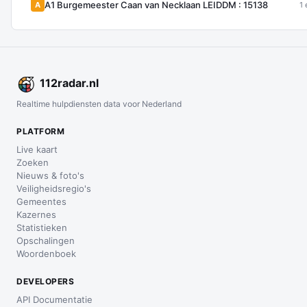
A1 Burgemeester Caan van Necklaan LEIDDM : 15138
A
1 
112
radar
.nl
Realtime hulpdiensten data voor Nederland
PLATFORM
Live kaart
Zoeken
Nieuws & foto's
Veiligheidsregio's
Gemeentes
Kazernes
Statistieken
Opschalingen
Woordenboek
DEVELOPERS
API Documentatie