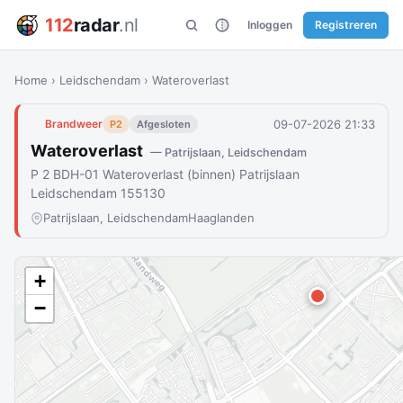
112
radar
.nl
Inloggen
Registreren
Home
›
Leidschendam
›
Wateroverlast
09-07-2026 21:33
Brandweer
P2
Afgesloten
Wateroverlast
— Patrijslaan, Leidschendam
P 2 BDH-01 Wateroverlast (binnen) Patrijslaan
Leidschendam 155130
Patrijslaan, Leidschendam
Haaglanden
+
−