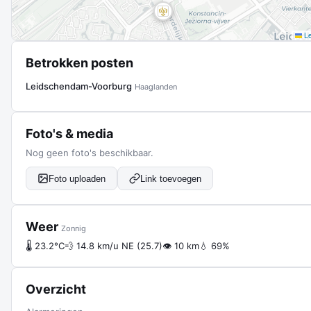
Le
Betrokken posten
Leidschendam-Voorburg
Haaglanden
Foto's & media
Nog geen foto's beschikbaar.
Foto uploaden
Link toevoegen
Weer
Zonnig
🌡 23.2°C
💨 14.8 km/u NE (25.7)
👁 10 km
💧 69%
Overzicht