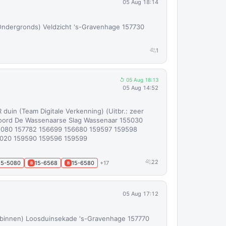
05 Aug 18:14
Ondergronds) Veldzicht 's-Gravenhage 157730
1
↺ 05 Aug 18:13
05 Aug 14:52
 duin (Team Digitale Verkenning) (Uitbr.: zeer
oord De Wassenaarse Slag Wassenaar 155030
5080 157782 156699 156680 159597 159598
9020 159590 159596 159599
22
15-5080
15-6568
15-6580
+17
B
B
05 Aug 17:12
(binnen) Loosduinsekade 's-Gravenhage 157770