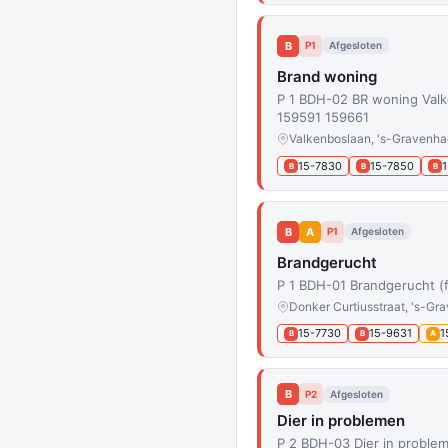
B
P1
Afgesloten
Brand woning
P 1 BDH-02 BR woning Val
159591 159661
Valkenboslaan, 's-Gravenh
15-7830
15-7850
B
B
B
B
A
P1
Afgesloten
Brandgerucht
P 1 BDH-01 Brandgerucht (f
Donker Curtiusstraat, 's-Gr
15-7730
15-9631
1
B
B
A
B
P2
Afgesloten
Dier in problemen
P 2 BDH-03 Dier in proble