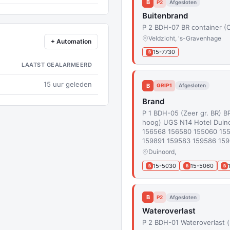
B
P2
Afgesloten
Buitenbrand
P 2 BDH-07 BR container (
Veldzicht, 's-Gravenhage
+ Automation
15-7730
B
LAATST GEALARMEERD
15 uur geleden
B
GRIP1
Afgesloten
Brand
P 1 BDH-05 (Zeer gr. BR) BR
hoog) UGS N14 Hotel Duin
156568 156580 155060 15
159891 159583 159586 15
Duinoord,
15-5030
15-5060
B
B
B
B
P2
Afgesloten
Wateroverlast
P 2 BDH-01 Wateroverlast 