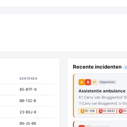
Recente incidenten
1
KENTEKEN
A
B
A1
Afgesloten
85-BTF-9
Assistentie ambulance
A1 Carry van Bruggenhof 
BB-132-B
Carry van Bruggenhof, 's-G
15-139
15-6831
15
A
B
B
23-BXJ-8
BX-JS-88