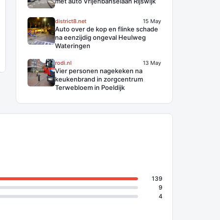
met auto Vrijenbanselaan Rijswijk
district8.net
15 May
Auto over de kop en flinke schade
na eenzijdig ongeval Heulweg
Wateringen
rodi.nl
13 May
Vier personen nagekeken na
keukenbrand in zorgcentrum
Terwebloem in Poeldijk
139
9
4