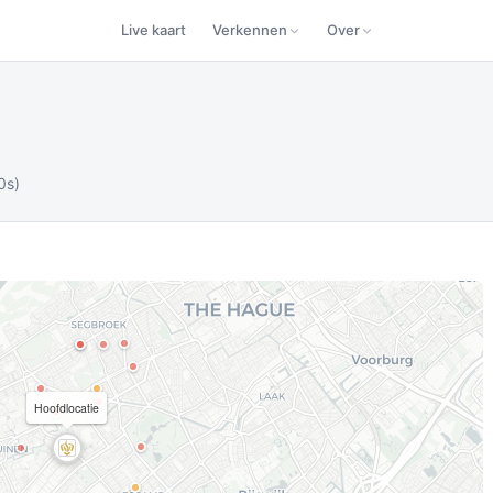
Live kaart
Verkennen
Over
0s)
Hoofdlocatie