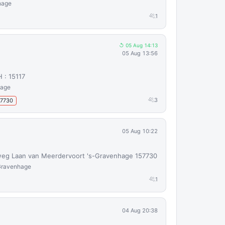
hage
1
↺ 05 Aug 14:13
05 Aug 13:56
 : 15117
hage
3
-7730
05 Aug 10:22
weg Laan van Meerdervoort 's-Gravenhage 157730
-Gravenhage
1
04 Aug 20:38