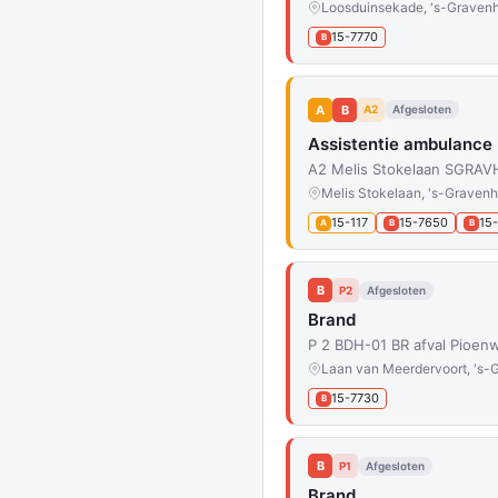
Loosduinsekade, 's-Graven
15-7770
B
A
B
A2
Afgesloten
Assistentie ambulance
A2 Melis Stokelaan SGRAVH
Melis Stokelaan, 's-Graven
15-117
15-7650
15
A
B
B
B
P2
Afgesloten
Brand
P 2 BDH-01 BR afval Pioen
Laan van Meerdervoort, 's
15-7730
B
B
P1
Afgesloten
Brand