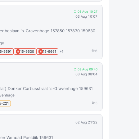
↺ 03 Aug 10:27
03 Aug 10:07
kenboslaan 's-Gravenhage 157850 157830 159630
age
6
15-9591
15-9630
15-9661
+1
B
B
↺ 03 Aug 09:40
03 Aug 08:04
lat) Donker Curtiusstraat 's-Gravenhage 159631
avenhage
3
5-221
02 Aug 21:22
men Wenpad Poeldijk 159631