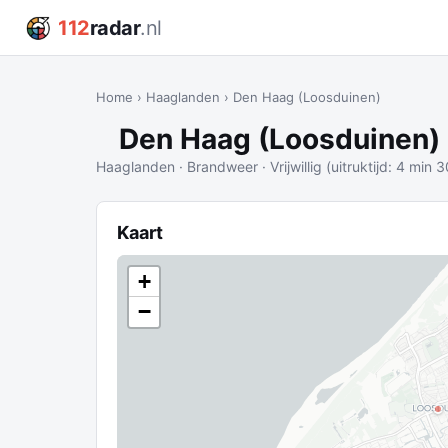
112
radar
.nl
Home
›
Haaglanden
›
Den Haag (Loosduinen)
Den Haag (Loosduinen)
Haaglanden · Brandweer · Vrijwillig (uitruktijd: 4 min 3
Kaart
+
−