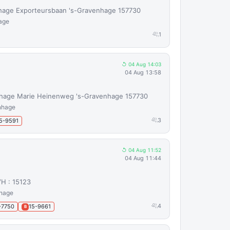
hage Exporteursbaan 's-Gravenhage 157730
age
1
↺ 04 Aug 14:03
04 Aug 13:58
hage Marie Heinenweg 's-Gravenhage 157730
nhage
3
5-9591
↺ 04 Aug 11:52
04 Aug 11:44
H : 15123
nhage
4
-7750
15-9661
B