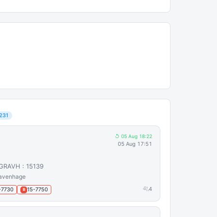
231
↺ 05 Aug 18:22
05 Aug 17:51
SGRAVH : 15139
ravenhage
4
-7730
15-7750
B