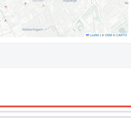
Leaflet
|
©
OSM
©
CARTO