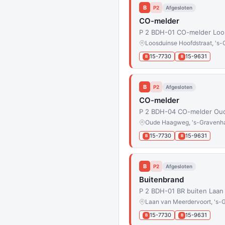
B
P2
Afgesloten
CO-melder
P 2 BDH-01 CO-melder Loo
Loosduinse Hoofdstraat, 's
15-7730
15-9631
B
B
B
P2
Afgesloten
CO-melder
P 2 BDH-04 CO-melder Ou
Oude Haagweg, 's-Gravenh
15-7730
15-9631
B
B
B
P2
Afgesloten
Buitenbrand
P 2 BDH-01 BR buiten Laan
Laan van Meerdervoort, 's
15-7730
15-9631
B
B