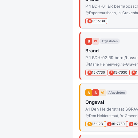
P 1 BDH-01 BR berm/bossc
Exporteursbaan, 's-Gravenh
15-7730
B
B
P1
Afgesloten
Brand
P 1 BDH-02 BR berm/bossc
Marie Heinenweg, 's-Grave
15-7730
15-7630
1
B
B
B
A
B
A1
Afgesloten
Ongeval
A1 Den Helderstraat SGRAV
Den Helderstraat, 's-Grave
15-123
15-7730
15
A
B
B