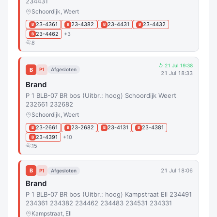
234431
Schoordijk, Weert
23-4361
23-4382
23-4431
23-4432
B
B
B
B
23-4462
+3
B
8
↺ 21 Jul 19:38
B
P1
Afgesloten
21 Jul 18:33
Brand
P 1 BLB-07 BR bos (Uitbr.: hoog) Schoordijk Weert
232661 232682
Schoordijk, Weert
23-2661
23-2682
23-4131
23-4381
B
B
B
B
23-4391
+10
B
15
B
21 Jul 18:06
P1
Afgesloten
Brand
P 1 BLB-07 BR bos (Uitbr.: hoog) Kampstraat Ell 234491
234361 234382 234462 234483 234531 234331
Kampstraat, Ell