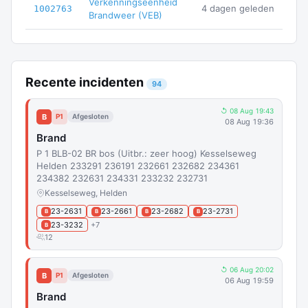
Verkenningseenheid
4 dagen geleden
1002763
Brandweer (VEB)
Recente incidenten
94
↺ 08 Aug 19:43
B
P1
Afgesloten
08 Aug 19:36
Brand
P 1 BLB-02 BR bos (Uitbr.: zeer hoog) Kesselseweg
Helden 233291 236191 232661 232682 234361
234382 232631 234331 233232 232731
Kesselseweg, Helden
23-2631
23-2661
23-2682
23-2731
B
B
B
B
23-3232
+7
B
12
↺ 06 Aug 20:02
B
P1
Afgesloten
06 Aug 19:59
Brand