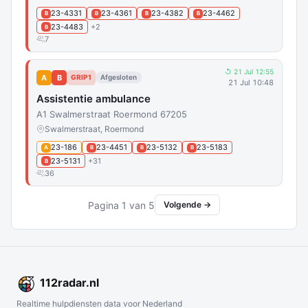
23-4331
23-4361
23-4382
23-4462
B
B
B
B
23-4483
+2
B
7
↺ 21 Jul 12:55
A
B
GRIP1
Afgesloten
21 Jul 10:48
Assistentie ambulance
A1 Swalmerstraat Roermond 67205
Swalmerstraat, Roermond
23-186
23-4451
23-5132
23-5183
A
B
B
B
23-5131
+31
B
36
Pagina 1 van 5
Volgende →
112
radar
.nl
Realtime hulpdiensten data voor Nederland