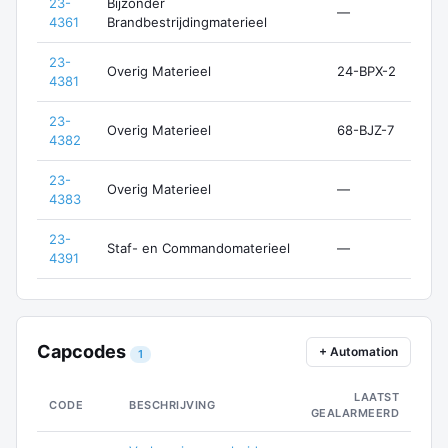
23-
Bijzonder
—
4361
Brandbestrijdingmaterieel
23-
Overig Materieel
24-BPX-2
4381
23-
Overig Materieel
68-BJZ-7
4382
23-
Overig Materieel
—
4383
23-
Staf- en Commandomaterieel
—
4391
Capcodes
+ Automation
1
LAATST
CODE
BESCHRIJVING
GEALARMEERD