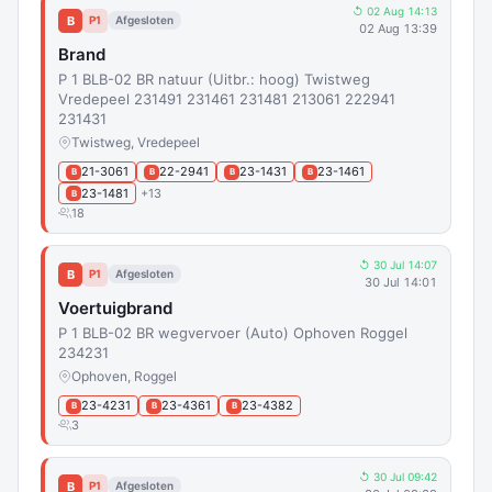
↺ 02 Aug 14:13
B
P1
Afgesloten
02 Aug 13:39
Brand
P 1 BLB-02 BR natuur (Uitbr.: hoog) Twistweg
Vredepeel 231491 231461 231481 213061 222941
231431
Twistweg, Vredepeel
21-3061
22-2941
23-1431
23-1461
B
B
B
B
23-1481
+13
B
18
↺ 30 Jul 14:07
B
P1
Afgesloten
30 Jul 14:01
Voertuigbrand
P 1 BLB-02 BR wegvervoer (Auto) Ophoven Roggel
234231
Ophoven, Roggel
23-4231
23-4361
23-4382
B
B
B
3
↺ 30 Jul 09:42
B
P1
Afgesloten