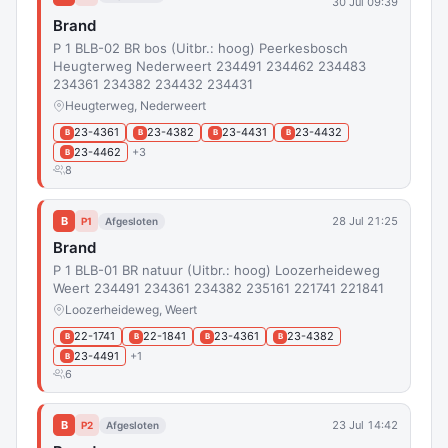
30 Jul 09:39
Brand
P 1 BLB-02 BR bos (Uitbr.: hoog) Peerkesbosch
Heugterweg Nederweert 234491 234462 234483
234361 234382 234432 234431
Heugterweg, Nederweert
23-4361
23-4382
23-4431
23-4432
B
B
B
B
23-4462
+3
B
8
B
28 Jul 21:25
P1
Afgesloten
Brand
P 1 BLB-01 BR natuur (Uitbr.: hoog) Loozerheideweg
Weert 234491 234361 234382 235161 221741 221841
Loozerheideweg, Weert
22-1741
22-1841
23-4361
23-4382
B
B
B
B
23-4491
+1
B
6
B
23 Jul 14:42
P2
Afgesloten