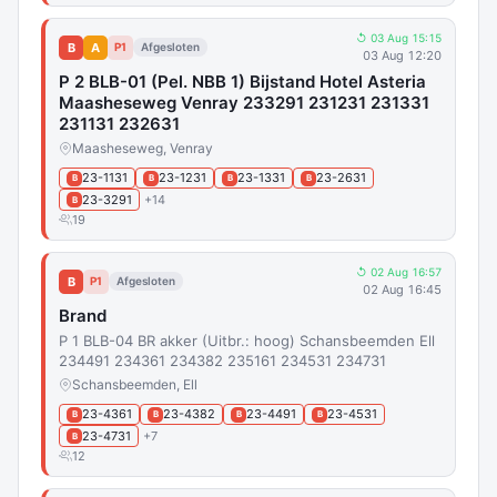
↺ 03 Aug 15:15
B
A
P1
Afgesloten
03 Aug 12:20
P 2 BLB-01 (Pel. NBB 1) Bijstand Hotel Asteria
Maasheseweg Venray 233291 231231 231331
231131 232631
Maasheseweg, Venray
23-1131
23-1231
23-1331
23-2631
B
B
B
B
23-3291
+14
B
19
↺ 02 Aug 16:57
B
P1
Afgesloten
02 Aug 16:45
Brand
P 1 BLB-04 BR akker (Uitbr.: hoog) Schansbeemden Ell
234491 234361 234382 235161 234531 234731
Schansbeemden, Ell
23-4361
23-4382
23-4491
23-4531
B
B
B
B
23-4731
+7
B
12