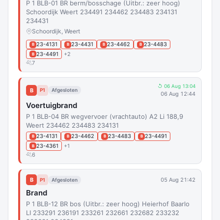
P 1 BLB-01 BR berm/bosschage (Uitbr.: zeer hoog)
Schoordijk Weert 234491 234462 234483 234131
234431
Schoordijk, Weert
23-4131
23-4431
23-4462
23-4483
B
B
B
B
23-4491
+2
B
7
↺ 06 Aug 13:04
B
P1
Afgesloten
06 Aug 12:44
Voertuigbrand
P 1 BLB-04 BR wegvervoer (vrachtauto) A2 Li 188,9
Weert 234462 234483 234131
23-4131
23-4462
23-4483
23-4491
B
B
B
B
23-4361
+1
B
6
B
05 Aug 21:42
P1
Afgesloten
Brand
P 1 BLB-12 BR bos (Uitbr.: zeer hoog) Heierhof Baarlo
LI 233291 236191 233261 232661 232682 233232