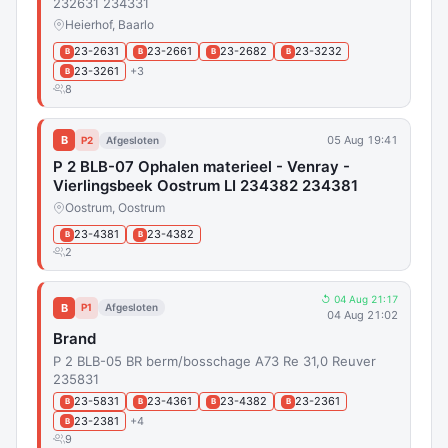
232631 234331
Heierhof, Baarlo
23-2631
23-2661
23-2682
23-3232
B
B
B
B
23-3261
+3
B
8
B
05 Aug 19:41
P2
Afgesloten
P 2 BLB-07 Ophalen materieel - Venray -
Vierlingsbeek Oostrum LI 234382 234381
Oostrum, Oostrum
23-4381
23-4382
B
B
2
↺ 04 Aug 21:17
B
P1
Afgesloten
04 Aug 21:02
Brand
P 2 BLB-05 BR berm/bosschage A73 Re 31,0 Reuver
235831
23-5831
23-4361
23-4382
23-2361
B
B
B
B
23-2381
+4
B
9