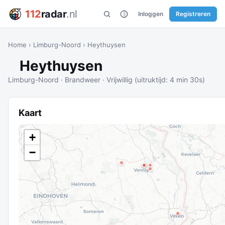
112
radar
.nl
Inloggen
Registreren
Home
›
Limburg-Noord
›
Heythuysen
Heythuysen
Limburg-Noord · Brandweer · Vrijwillig (uitruktijd: 4 min 30s)
Kaart
+
−