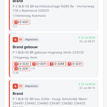
Brand
P 2 BLB-05 BR berm/bosschage N280 Re - Hornerweg
17,8 x Roermond 234331
Hornerweg, Roermond
23-4331
B
1
↺ 22 Jul 09:40
B
P1
Afgesloten
22 Jul 08:37
Brand gebouw
P 1 BLB-04 BR gebouw Hogeweg Venlo 233232
Hogeweg, Venlo
23-3232
23-3251
23-3288
23-3231
B
B
B
B
23-3291
+11
B
16
↺ 22 Jul 06:26
B
P1
Afgesloten
22 Jul 06:19
Brand
P 1 BLB-02 BR bos (Uitbr.: hoog) Schoordijk Weert
234491 234462 234483 234361 234382 234432