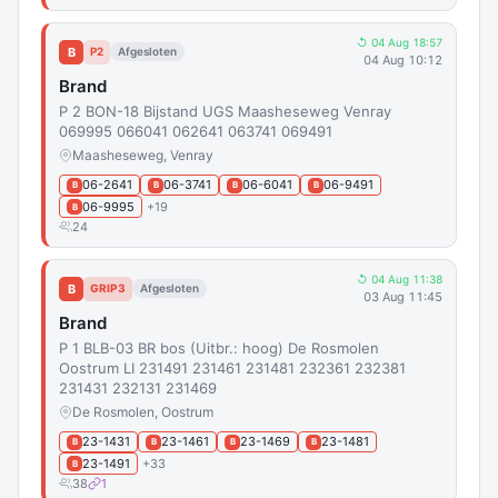
↺ 04 Aug 18:57
B
P2
Afgesloten
04 Aug 10:12
Brand
P 2 BON-18 Bijstand UGS Maasheseweg Venray
069995 066041 062641 063741 069491
Maasheseweg, Venray
06-2641
06-3741
06-6041
06-9491
B
B
B
B
06-9995
+19
B
24
↺ 04 Aug 11:38
B
GRIP3
Afgesloten
03 Aug 11:45
Brand
P 1 BLB-03 BR bos (Uitbr.: hoog) De Rosmolen
Oostrum LI 231491 231461 231481 232361 232381
231431 232131 231469
De Rosmolen, Oostrum
23-1431
23-1461
23-1469
23-1481
B
B
B
B
23-1491
+33
B
38
1