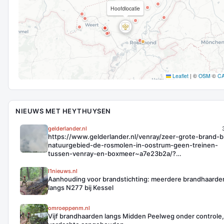
Hoofdlocatie
Leaflet
|
©
OSM
©
C
NIEUWS MET HEYTHUYSEN
gelderlander.nl
https://www.gelderlander.nl/venray/zeer-grote-brand-bi
natuurgebied-de-rosmolen-in-oostrum-geen-treinen-
tussen-venray-en-boxmeer~a7e23b2a/?
referrer=https%3A%2F%2Fwww.google.com%2F&slug_
l1nieuws.nl
Aanhouding voor brandstichting: meerdere brandhaarde
langs N277 bij Kessel
omroeppenm.nl
Vijf brandhaarden langs Midden Peelweg onder controle,