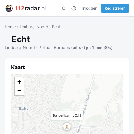
112
radar
.nl
Inloggen
Registreren
Home
›
Limburg-Noord
›
Echt
Echt
Limburg-Noord · Politie · Beroeps (uitruktijd: 1 min 30s)
Kaart
+
−
Bandertlaan 1, Echt