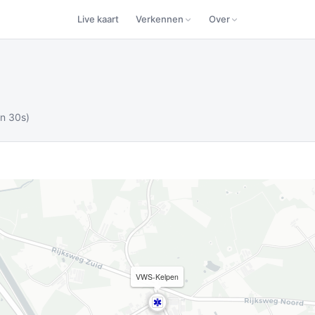
Live kaart
Verkennen
Over
in 30s)
VWS-Kelpen