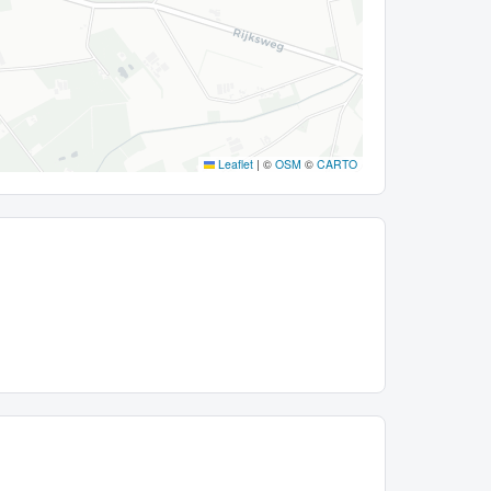
Leaflet
|
©
OSM
©
CARTO