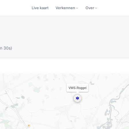
Live kaart
Verkennen
Over
in 30s)
VWS-Roggel