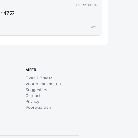
15 Jan 14:04
er 4757
1
MEER
Over 112radar
Voor hulpdiensten
Suggesties
Contact
Privacy
Voorwaarden