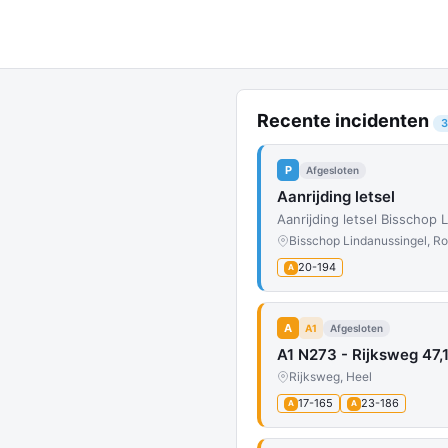
Recente incidenten
3
P
Afgesloten
Aanrijding letsel
Aanrijding letsel Bisschop
Bisschop Lindanussingel, R
20-194
A
A
A1
Afgesloten
A1 N273 - Rijksweg 47,
Rijksweg, Heel
17-165
23-186
A
A