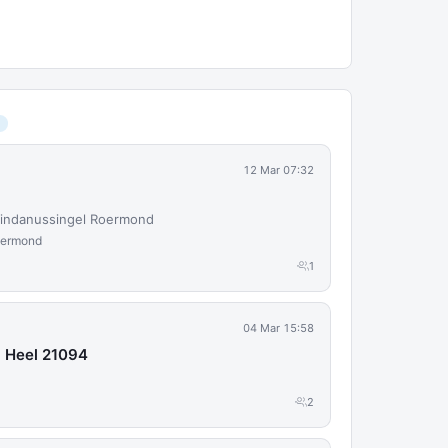
12 Mar 07:32
 Lindanussingel Roermond
oermond
1
04 Mar 15:58
1 Heel 21094
2