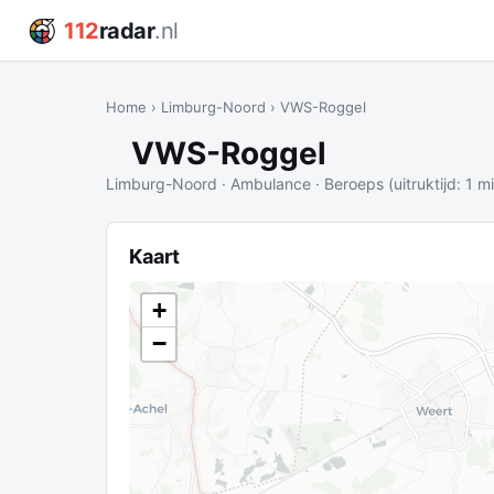
112
radar
.nl
Home
›
Limburg-Noord
›
VWS-Roggel
VWS-Roggel
Limburg-Noord · Ambulance · Beroeps (uitruktijd: 1 m
Kaart
+
−