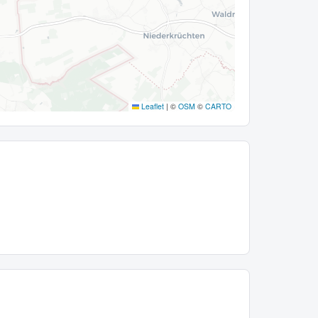
Leaflet
|
©
OSM
©
CARTO