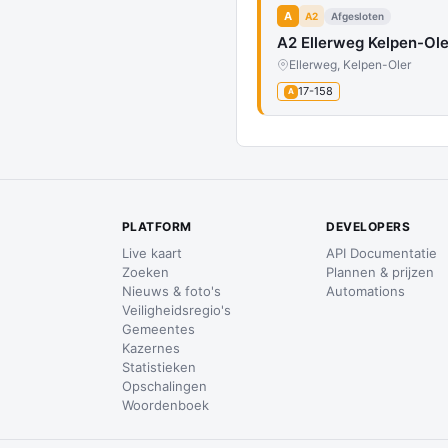
A
A2
Afgesloten
A2 Ellerweg Kelpen-Ol
Ellerweg, Kelpen-Oler
17-158
A
PLATFORM
DEVELOPERS
Live kaart
API Documentatie
Zoeken
Plannen & prijzen
Nieuws & foto's
Automations
Veiligheidsregio's
Gemeentes
Kazernes
Statistieken
Opschalingen
Woordenboek