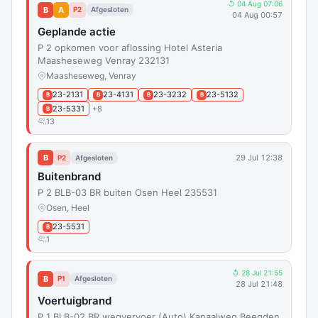
↺ 04 Aug 07:06
B
A
P2
Afgesloten
04 Aug 00:57
Geplande actie
P 2 opkomen voor aflossing Hotel Asteria
Maasheseweg Venray 232131
Maasheseweg, Venray
23-2131
23-4131
23-3232
23-5132
B
B
B
B
23-5331
+8
B
13
B
29 Jul 12:38
P2
Afgesloten
Buitenbrand
P 2 BLB-03 BR buiten Osen Heel 235531
Osen, Heel
23-5531
B
1
↺ 28 Jul 21:55
B
P1
Afgesloten
28 Jul 21:48
Voertuigbrand
P 1 BLB-02 BR wegvervoer (Auto) Kanaalweg Beegden