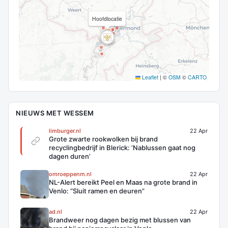
Hoofdlocatie
Leaflet
|
©
OSM
©
CARTO
NIEUWS MET WESSEM
limburger.nl
22 Apr
Grote zwarte rookwolken bij brand
recyclingbedrijf in Blerick: ‘Nablussen gaat nog
dagen duren’
omroeppenm.nl
22 Apr
NL-Alert bereikt Peel en Maas na grote brand in
Venlo: “Sluit ramen en deuren”
ad.nl
22 Apr
Brandweer nog dagen bezig met blussen van