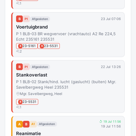
1
B
23 Jul 07:06
P1
Afgesloten
Voertuigbrand
P 1 BLB-03 BR wegvervoer (vrachtauto) A2 Re 224,5
Echt 235161 235531
23-5161
23-5531
B
B
2
B
22 Jul 13:26
P1
Afgesloten
Stankoverlast
P 1 BLB-02 Stank/hind. lucht (gaslucht) (buiten) Mgr.
Savelbergweg Heel 235531
Mgr. Savelbergweg, Heel
23-5531
B
1
↺ 19 Jul 11:56
A
B
A1
Afgesloten
19 Jul 11:56
Reanimatie