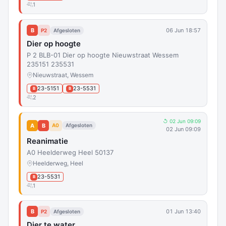
1
B
06 Jun 18:57
P2
Afgesloten
Dier op hoogte
P 2 BLB-01 Dier op hoogte Nieuwstraat Wessem
235151 235531
Nieuwstraat, Wessem
23-5151
23-5531
B
B
2
↺ 02 Jun 09:09
A
B
A0
Afgesloten
02 Jun 09:09
Reanimatie
A0 Heelderweg Heel 50137
Heelderweg, Heel
23-5531
B
1
B
01 Jun 13:40
P2
Afgesloten
Dier te water