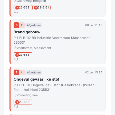
Gaardweg, Beegden
23-5531
23-5161
B
B
2
B
06 Jul 11:43
P1
Afgesloten
Brand gebouw
P 1 BLB-02 BR industrie Voortstraat Maasbracht
235531
Voortstraat, Maasbracht
23-5531
B
1
B
02 Jul 15:35
P1
Afgesloten
Ongeval gevaarlijke stof
P 1 BLB-01 Ongeval gev. stof (Gaslekkage) (buiten)
Polderhof Heel 235531
Polderhof, Heel
23-5531
B
1