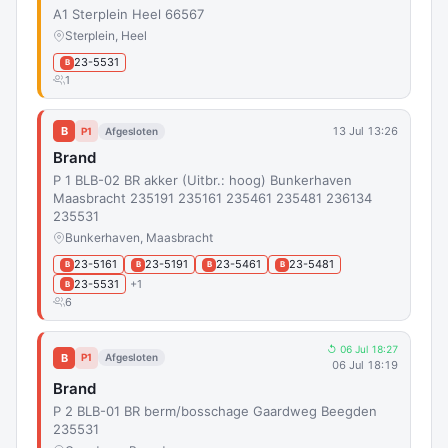
A1 Sterplein Heel 66567
Sterplein, Heel
23-5531
B
1
B
13 Jul 13:26
P1
Afgesloten
Brand
P 1 BLB-02 BR akker (Uitbr.: hoog) Bunkerhaven
Maasbracht 235191 235161 235461 235481 236134
235531
Bunkerhaven, Maasbracht
23-5161
23-5191
23-5461
23-5481
B
B
B
B
23-5531
+1
B
6
↺ 06 Jul 18:27
B
P1
Afgesloten
06 Jul 18:19
Brand
P 2 BLB-01 BR berm/bosschage Gaardweg Beegden
235531