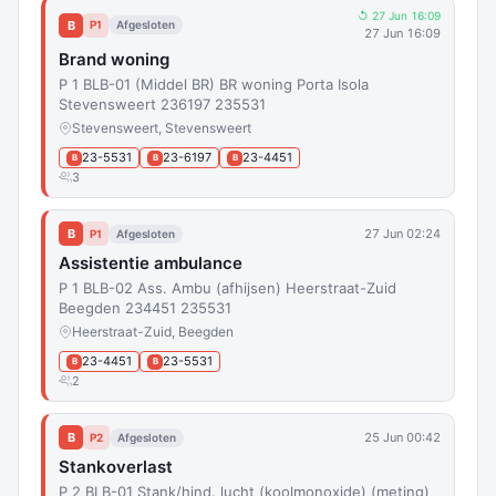
↺ 27 Jun 16:09
B
P1
Afgesloten
27 Jun 16:09
Brand woning
P 1 BLB-01 (Middel BR) BR woning Porta Isola
Stevensweert 236197 235531
Stevensweert, Stevensweert
23-5531
23-6197
23-4451
B
B
B
3
B
27 Jun 02:24
P1
Afgesloten
Assistentie ambulance
P 1 BLB-02 Ass. Ambu (afhijsen) Heerstraat-Zuid
Beegden 234451 235531
Heerstraat-Zuid, Beegden
23-4451
23-5531
B
B
2
B
25 Jun 00:42
P2
Afgesloten
Stankoverlast
P 2 BLB-01 Stank/hind. lucht (koolmonoxide) (meting)