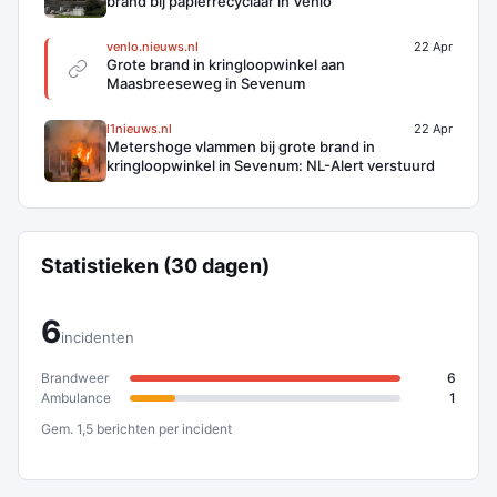
brand bij papierrecyclaar in Venlo
venlo.nieuws.nl
22 Apr
Grote brand in kringloopwinkel aan
Maasbreeseweg in Sevenum
l1nieuws.nl
22 Apr
Metershoge vlammen bij grote brand in
kringloopwinkel in Sevenum: NL-Alert verstuurd
Statistieken (30 dagen)
6
incidenten
Brandweer
6
Ambulance
1
Gem. 1,5 berichten per incident