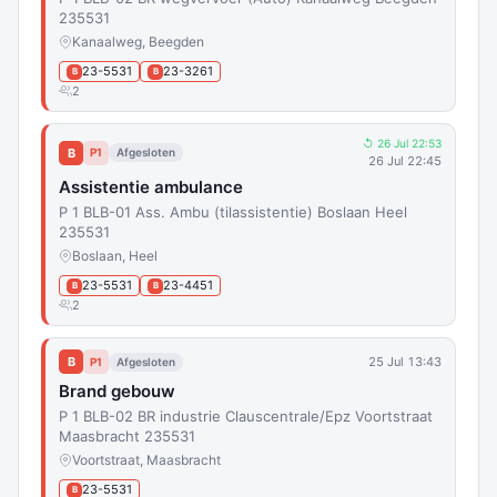
235531
Kanaalweg, Beegden
23-5531
23-3261
B
B
2
↺ 26 Jul 22:53
B
P1
Afgesloten
26 Jul 22:45
Assistentie ambulance
P 1 BLB-01 Ass. Ambu (tilassistentie) Boslaan Heel
235531
Boslaan, Heel
23-5531
23-4451
B
B
2
B
25 Jul 13:43
P1
Afgesloten
Brand gebouw
P 1 BLB-02 BR industrie Clauscentrale/Epz Voortstraat
Maasbracht 235531
Voortstraat, Maasbracht
23-5531
B