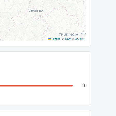
Leaflet
|
©
OSM
©
CARTO
13