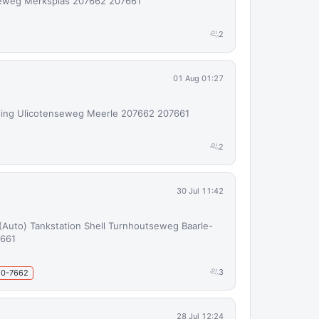
keweg Merksplas 207662 207661
2
01 Aug 01:27
ing Ulicotenseweg Meerle 207662 207661
2
30 Jul 11:42
(Auto) Tankstation Shell Turnhoutseweg Baarle-
7661
3
20-7662
28 Jul 12:24