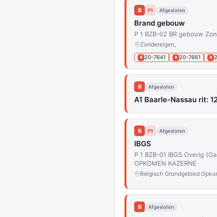
B
P1
Afgesloten
Brand gebouw
P 1 BZB-02 BR gebouw Zon
Zondereigen,
20-7641
20-7661
B
B
B
B
Afgesloten
A1 Baarle-Nassau rit: 12
B
P1
Afgesloten
IBGS
P 1 BZB-01 IBGS Overig (Ga
OPKOMEN KAZERNE
Belgisch Grondgebied Opko
B
Afgesloten