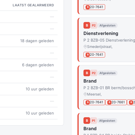
LAATST GEALARMEERD
20-7641
B
—
B
P2
Afgesloten
—
Dienstverlening
P 2 BZB-05 Dienstverlening
18 dagen geleden
Smederijstraat,
—
20-7641
B
6 dagen geleden
B
P2
Afgesloten
—
Brand
P 2 BZB-01 BR berm/bossc
10 uur geleden
Meersel,
—
20-7641
20-7661
B
B
B
10 uur geleden
B
P1
Afgesloten
Brand