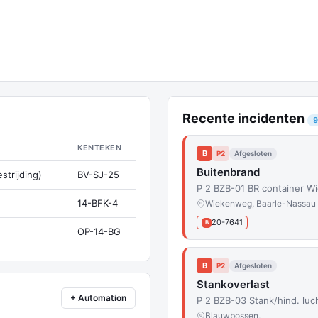
Recente incidenten
9
KENTEKEN
B
P2
Afgesloten
Buitenbrand
strijding)
BV-SJ-25
P 2 BZB-01 BR container 
14-BFK-4
Wiekenweg, Baarle-Nassau
20-7641
B
OP-14-BG
B
P2
Afgesloten
Stankoverlast
+ Automation
P 2 BZB-03 Stank/hind. lu
Blauwbossen,