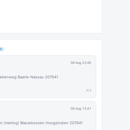
9
08 Aug 23:46
Wiekenweg Baarle-Nassau 207641
1
08 Aug 13:41
cht (meting) Blauwbossen Hoogstraten 207641