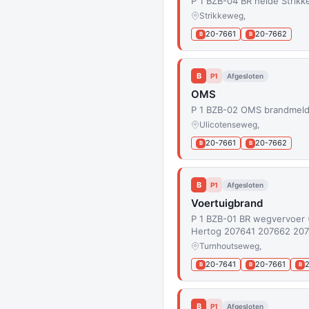
P 1 BZB-04 BR heide Strik
Strikkeweg,
20-7661
20-7662
B
B
B
P1
Afgesloten
OMS
P 1 BZB-02 OMS brandmeld
Ulicotenseweg,
20-7661
20-7662
B
B
B
P1
Afgesloten
Voertuigbrand
P 1 BZB-01 BR wegvervoer 
Hertog 207641 207662 20
Turnhoutseweg,
20-7641
20-7661
B
B
B
B
P1
Afgesloten