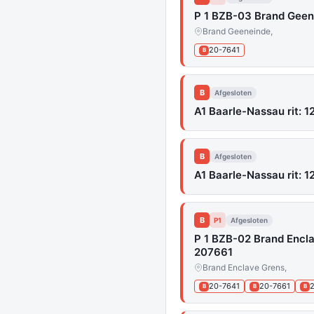
P 1 BZB-03 Brand Gee
Brand Geeneinde,
20-7641
B
B
Afgesloten
A1 Baarle-Nassau rit: 1
B
Afgesloten
A1 Baarle-Nassau rit: 1
B
P1
Afgesloten
P 1 BZB-02 Brand Encl
207661
Brand Enclave Grens,
20-7641
20-7661
B
B
B