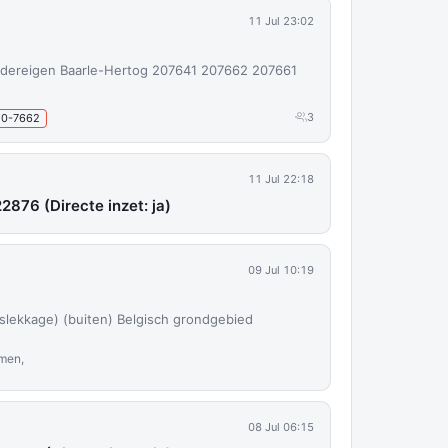
11 Jul 23:02
dereigen Baarle-Hertog 207641 207662 207661
3
20-7662
11 Jul 22:18
2876 (Directe inzet: ja)
09 Jul 10:19
slekkage) (buiten) Belgisch grondgebied
men,
08 Jul 06:15