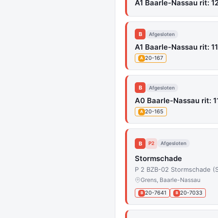
A1 Baarle-Nassau rit: 1
B
Afgesloten
A1 Baarle-Nassau rit: 11
20-167
A
B
Afgesloten
A0 Baarle-Nassau rit: 1
20-165
A
B
P2
Afgesloten
Stormschade
P 2 BZB-02 Stormschade (S
Grens, Baarle-Nassau
20-7641
20-7033
B
B