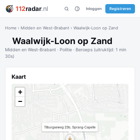
112
radar
.nl
Inloggen
Registreren
Home
›
Midden en West-Brabant
›
Waalwijk-Loon op Zand
Waalwijk-Loon op Zand
Midden en West-Brabant · Politie · Beroeps (uitruktijd: 1 min
30s)
Kaart
+
−
Tilburgseweg 23b, Sprang-Capelle