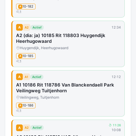
10-182
A
1
A
12:34
A2
Actief
A2 (dia: ja) 10185 Rit 118803 Huygendijk
Heerhugowaard
Huygendijk, Heerhugowaard
10-185
A
1
A
12:12
A1
Actief
A1 10186 Rit 118786 Van Blanckendaell Park
Veilingweg Tuitjenhorn
Veilingweg, Tuitjenhorn
10-186
A
1
↺ 11:26
A
A2
Actief
10:08