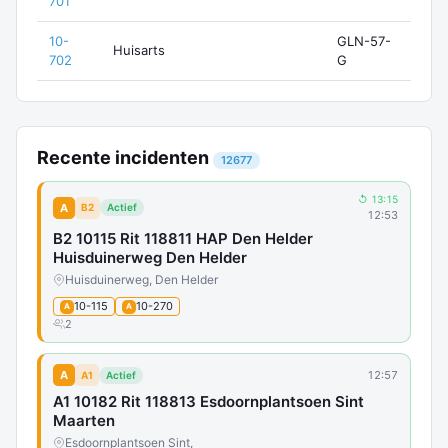
701
10-
GLN-57-
Huisarts
702
G
Recente incidenten
12677
↺ 13:15
A
B2
Actief
12:53
B2 10115 Rit 118811 HAP Den Helder
Huisduinerweg Den Helder
Huisduinerweg, Den Helder
10-115
10-270
A
A
2
A
12:57
A1
Actief
A1 10182 Rit 118813 Esdoornplantsoen Sint
Maarten
Esdoornplantsoen Sint,