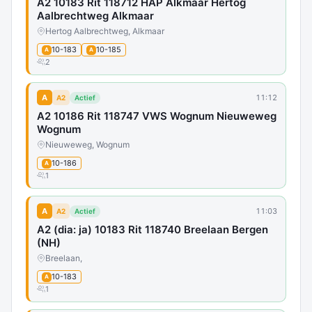
A2 10183 Rit 118712 HAP Alkmaar Hertog
Aalbrechtweg Alkmaar
Hertog Aalbrechtweg, Alkmaar
10-183
10-185
A
A
2
A
11:12
A2
Actief
A2 10186 Rit 118747 VWS Wognum Nieuweweg
Wognum
Nieuweweg, Wognum
10-186
A
1
A
11:03
A2
Actief
A2 (dia: ja) 10183 Rit 118740 Breelaan Bergen
(NH)
Breelaan,
10-183
A
1