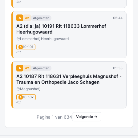
1
A
05:44
A2
Afgesloten
A2 (dia: ja) 10191 Rit 118633 Lommerhof
Heerhugowaard
Lommerhof, Heerhugowaard
10-191
A
1
A
05:38
A2
Afgesloten
A2 10187 Rit 118631 Verpleeghuis Magnushof -
Trauma en Orthopedie Jaco Schagen
Magnushof,
10-187
A
1
Pagina 1 van 634
Volgende →