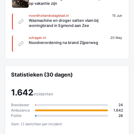
op vakantie zijn
noordhollandsdagblad.nl
15 Jun
Wasmachine en droger vatten vlam bij
woningbrand in Egmond aan Zee
schagen.nl
20 May
Noodverordening na brand Zijperweg
Statistieken (30 dagen)
1.642
incidenten
Brandweer
24
Ambulance
1.642
Politie
28
Gem. 1,1 berichten per incident