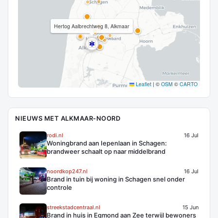
Hertog Aalbrechtweg 8, Alkmaar
Leaflet
|
©
OSM
©
CARTO
NIEUWS MET ALKMAAR-NOORD
rodi.nl
16 Jul
Woningbrand aan Iepenlaan in Schagen:
brandweer schaalt op naar middelbrand
noordkop247.nl
16 Jul
Brand in tuin bij woning in Schagen snel onder
controle
streekstadcentraal.nl
15 Jun
Brand in huis in Egmond aan Zee terwijl bewoners