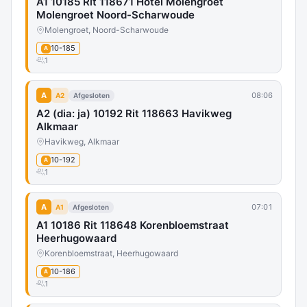
A1 10185 Rit 118671 Hotel Molengroet
Molengroet Noord-Scharwoude
Molengroet, Noord-Scharwoude
10-185
A
1
A
08:06
A2
Afgesloten
A2 (dia: ja) 10192 Rit 118663 Havikweg
Alkmaar
Havikweg, Alkmaar
10-192
A
1
A
07:01
A1
Afgesloten
A1 10186 Rit 118648 Korenbloemstraat
Heerhugowaard
Korenbloemstraat, Heerhugowaard
10-186
A
1