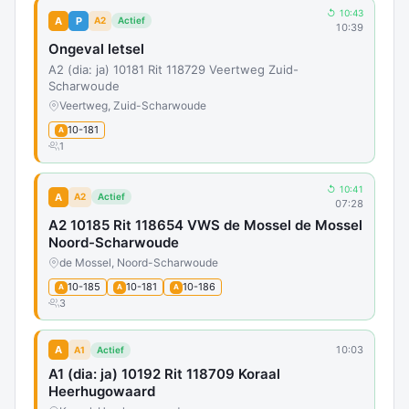
↺ 10:43
A
P
A2
Actief
10:39
Ongeval letsel
A2 (dia: ja) 10181 Rit 118729 Veertweg Zuid-
Scharwoude
Veertweg, Zuid-Scharwoude
10-181
A
1
↺ 10:41
A
A2
Actief
07:28
A2 10185 Rit 118654 VWS de Mossel de Mossel
Noord-Scharwoude
de Mossel, Noord-Scharwoude
10-185
10-181
10-186
A
A
A
3
A
10:03
A1
Actief
A1 (dia: ja) 10192 Rit 118709 Koraal
Heerhugowaard