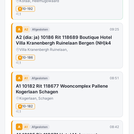
Koraal, Heerhugowaard
10-192
A
1
A
09:25
A2
Afgesloten
A2 (dia: ja) 10186 Rit 118689 Boutique Hotel
Villa Kranenbergh Ruinelaan Bergen (NH)k4
Villa Kranenbergh Ruinelaan,
10-186
A
1
A
08:51
A1
Afgesloten
A1 10182 Rit 118677 Wooncomplex Pallene
Kogerlaan Schagen
Kogerlaan, Schagen
10-182
A
1
A
08:42
A1
Afgesloten