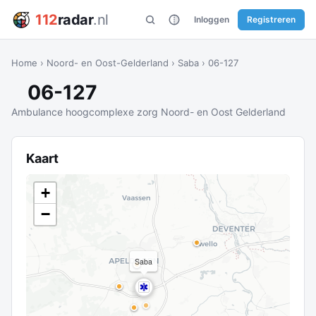
112
radar
.nl
Inloggen
Registreren
Home
›
Noord- en Oost-Gelderland
›
Saba
›
06-127
06-127
Ambulance hoogcomplexe zorg Noord- en Oost Gelderland
Kaart
+
−
Saba