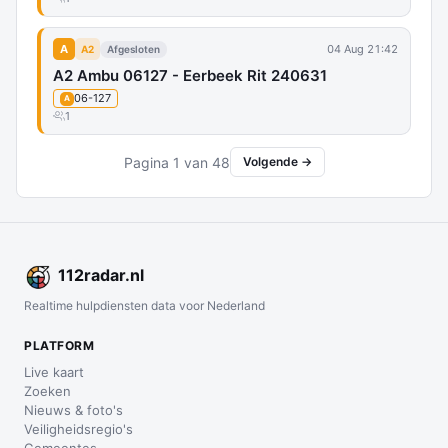
A
04 Aug 21:42
A2
Afgesloten
A2 Ambu 06127 - Eerbeek Rit 240631
06-127
A
1
Pagina 1 van 48
Volgende →
112
radar
.nl
Realtime hulpdiensten data voor Nederland
PLATFORM
Live kaart
Zoeken
Nieuws & foto's
Veiligheidsregio's