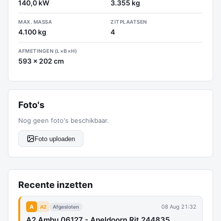
140,0 kW
3.355 kg
MAX. MASSA
ZITPLAATSEN
4.100 kg
4
AFMETINGEN (L×B×H)
593 x 202 cm
Foto's
Nog geen foto's beschikbaar.
Foto uploaden
Recente inzetten
A
08 Aug 21:32
A2
Afgesloten
A2 Ambu 06127 - Apeldoorn Rit 244835