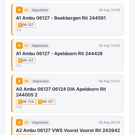
A
08 Aug 16:59
A1
Afgesloten
A1 Ambu 06127 - Beekbergen Rit 244591
06-127
A
1
A
08 Aug 14:03
A1
Afgesloten
A1 Ambu 06127 - Apeldoorn Rit 244428
06-127
A
1
A
08 Aug 03:42
A0
Afgesloten
A0 Ambu 06127 06124 DIA Apeldoorn Rit
244005 2
06-124
06-127
A
A
2
A
08 Aug 00:29
A2
Afgesloten
A2 Ambu 06127 VWS Voorst Voorst Rit 243942