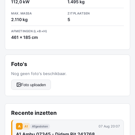
112,0 kW
1.495 kg
MAX. MASSA
ZITPLAATSEN
2.110 kg
5
AFMETINGEN (L×B×H)
461 x 185 cm
Foto's
Nog geen foto's beschikbaar.
Foto uploaden
Recente inzetten
A
07 Aug 20:07
A1
Afgesloten
A1 Ambu 07345 - Didam Rit 243768