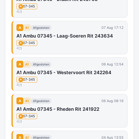
07-345
A
1
A
07 Aug 17:12
A1
Afgesloten
A1 Ambu 07345 - Laag-Soeren Rit 243634
07-345
A
1
A
06 Aug 12:54
A1
Afgesloten
A1 Ambu 07345 - Westervoort Rit 242264
07-345
A
1
A
06 Aug 08:16
A1
Afgesloten
A1 Ambu 07345 - Rheden Rit 241922
07-345
A
1
A
04 Aug 13:55
A1
Afgesloten