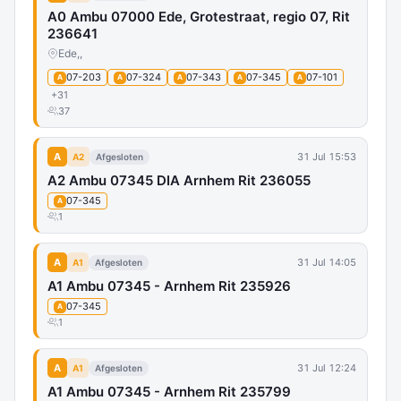
A0 Ambu 07000 Ede, Grotestraat, regio 07, Rit
236641
Ede,,
07-203
07-324
07-343
07-345
07-101
A
A
A
A
A
+31
37
A
31 Jul 15:53
A2
Afgesloten
A2 Ambu 07345 DIA Arnhem Rit 236055
07-345
A
1
A
31 Jul 14:05
A1
Afgesloten
A1 Ambu 07345 - Arnhem Rit 235926
07-345
A
1
A
31 Jul 12:24
A1
Afgesloten
A1 Ambu 07345 - Arnhem Rit 235799