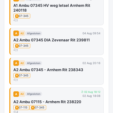
A1 Ambu 07345 HV weg letsel Arnhem Rit
240118
07-345
A
1
A
04 Aug 09:54
A2
Afgesloten
A2 Ambu 07345 DIA Zevenaar Rit 239811
07-345
A
1
A
02 Aug 20:16
A2
Afgesloten
A2 Ambu 07345 - Arnhem Rit 238343
07-345
A
1
↺ 02 Aug 18:12
A
A2
Afgesloten
02 Aug 18:08
A2 Ambu 07115 - Arnhem Rit 238220
07-115
07-345
A
A
2