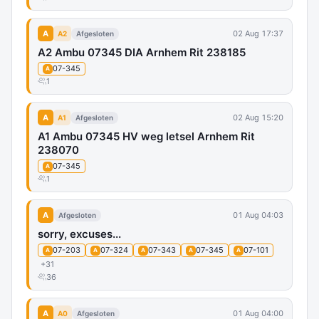
A
02 Aug 17:37
A2
Afgesloten
A2 Ambu 07345 DIA Arnhem Rit 238185
07-345
A
1
A
02 Aug 15:20
A1
Afgesloten
A1 Ambu 07345 HV weg letsel Arnhem Rit
238070
07-345
A
1
A
01 Aug 04:03
Afgesloten
sorry, excuses...
07-203
07-324
07-343
07-345
07-101
A
A
A
A
A
+31
36
A
01 Aug 04:00
A0
Afgesloten