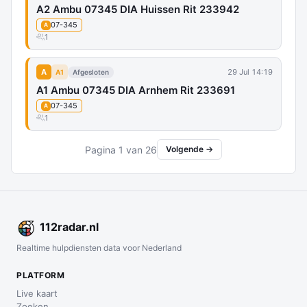
A2 Ambu 07345 DIA Huissen Rit 233942
07-345
A
1
A
29 Jul 14:19
A1
Afgesloten
A1 Ambu 07345 DIA Arnhem Rit 233691
07-345
A
1
Pagina 1 van 26
Volgende →
112
radar
.nl
Realtime hulpdiensten data voor Nederland
PLATFORM
Live kaart
Zoeken