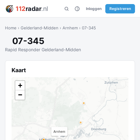
112
radar
.nl
Inloggen
Registreren
Home
›
Gelderland-Midden
›
Arnhem
›
07-345
07-345
Rapid Responder Gelderland-Midden
Kaart
+
−
Arnhem