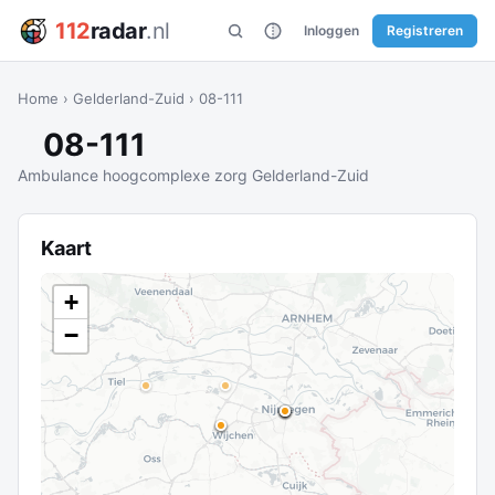
112
radar
.nl
Inloggen
Registreren
Home
›
Gelderland-Zuid
›
08-111
08-111
Ambulance hoogcomplexe zorg Gelderland-Zuid
Kaart
+
−