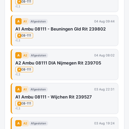
08-111
A
1
A
04 Aug 09:44
A1
Afgesloten
A1 Ambu 08111 - Beuningen Gld Rit 239802
08-111
A
1
A
04 Aug 08:02
A2
Afgesloten
A2 Ambu 08111 DIA Nijmegen Rit 239705
08-111
A
1
A
03 Aug 22:31
A1
Afgesloten
A1 Ambu 08111 - Wijchen Rit 239527
08-111
A
1
A
03 Aug 19:24
A2
Afgesloten