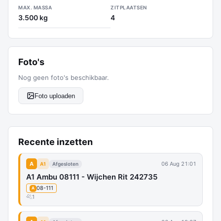
MAX. MASSA
ZITPLAATSEN
3.500 kg
4
Foto's
Nog geen foto's beschikbaar.
Foto uploaden
Recente inzetten
A
06 Aug 21:01
A1
Afgesloten
A1 Ambu 08111 - Wijchen Rit 242735
08-111
A
1