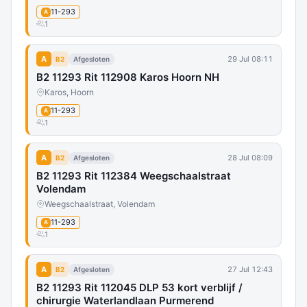
11-293
A
1
A
29 Jul 08:11
B2
Afgesloten
B2 11293 Rit 112908 Karos Hoorn NH
Karos, Hoorn
11-293
A
1
A
28 Jul 08:09
B2
Afgesloten
B2 11293 Rit 112384 Weegschaalstraat
Volendam
Weegschaalstraat, Volendam
11-293
A
1
A
27 Jul 12:43
B2
Afgesloten
B2 11293 Rit 112045 DLP 53 kort verblijf /
chirurgie Waterlandlaan Purmerend