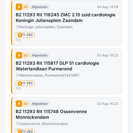
A
04 Aug 14:09
B2
Afgesloten
B2 11293 Rit 116245 ZMC 2.15 zuid cardiologie
Koningin Julianaplein Zaandam
Koningin Julianaplein, Zaandam
11-293
A
1
A
03 Aug 18:23
B2
Afgesloten
B2 11293 Rit 115817 DLP 51 cardiologie
Waterlandlaan Purmerend
Waterlandlaan, Purmerend
(1441MP)
11-293
A
1
A
03 Aug 16:23
B2
Afgesloten
B2 11293 Rit 115748 Ossenvenne
Monnickendam
Ossenvenne, Monnickendam
11-293
A