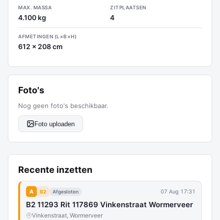
MAX. MASSA
ZITPLAATSEN
4.100 kg
4
AFMETINGEN (L×B×H)
612 x 208 cm
Foto's
Nog geen foto's beschikbaar.
Foto uploaden
Recente inzetten
A
07 Aug 17:31
B2
Afgesloten
B2 11293 Rit 117869 Vinkenstraat Wormerveer
Vinkenstraat, Wormerveer