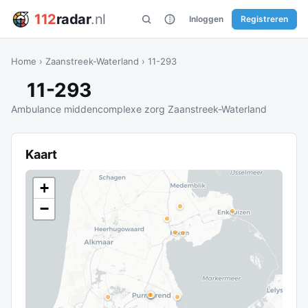
112
radar
.nl
Inloggen
Registreren
Home
›
Zaanstreek-Waterland
›
11-293
11-293
Ambulance middencomplexe zorg Zaanstreek-Waterland
Kaart
+
−