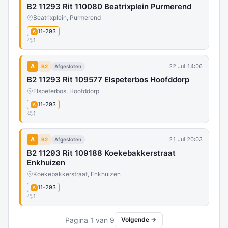
B2 11293 Rit 110080 Beatrixplein Purmerend
Beatrixplein, Purmerend
11-293
A
1
A
22 Jul 14:06
B2
Afgesloten
B2 11293 Rit 109577 Elspeterbos Hoofddorp
Elspeterbos, Hoofddorp
11-293
A
1
A
21 Jul 20:03
B2
Afgesloten
B2 11293 Rit 109188 Koekebakkerstraat
Enkhuizen
Koekebakkerstraat, Enkhuizen
11-293
A
1
Pagina 1 van 9
Volgende →