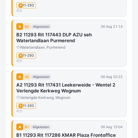
11-293
A
1
A
06 Aug 21:14
B2
Afgesloten
B2 11293 Rit 117443 DLP AZU seh
Waterlandlaan Purmerend
Waterlandlaan, Purmerend
11-293
A
1
A
06 Aug 20:22
A2
Afgesloten
A2 11293 Rit 117431 Leekerweide - Wentel 2
Verlengde Kerkweg Wognum
Verlengde Kerkweg, Wognum
11-293
A
1
A
06 Aug 15:04
B1
Afgesloten
B1 11293 Rit 117286 KMAR Plaza Frontoffice