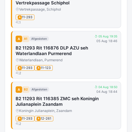
Vertrekpassage Schiphol
Vertrekpassage, Schiphol
11-293
A
1
↺ 05 Aug 19:35
A
A1
Afgesloten
05 Aug 18:46
B2 11293 Rit 116876 DLP AZU seh
Waterlandlaan Purmerend
Waterlandlaan, Purmerend
11-293
11-123
A
A
2
↺ 04 Aug 18:50
A
B2
Afgesloten
04 Aug 18:44
B2 11293 Rit 116385 ZMC seh Koningin
Julianaplein Zaandam
Koningin Julianaplein, Zaandam
11-293
12-261
A
A
2