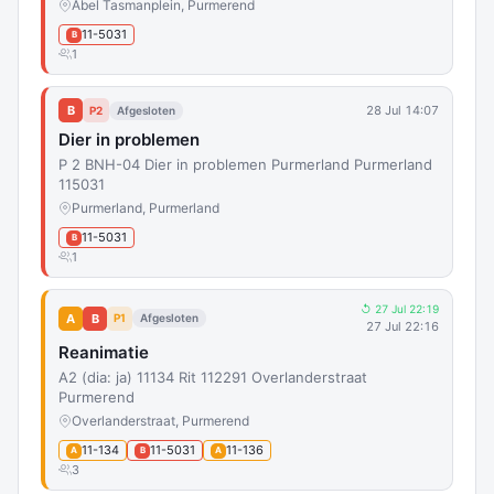
Abel Tasmanplein, Purmerend
11-5031
B
1
B
28 Jul 14:07
P2
Afgesloten
Dier in problemen
P 2 BNH-04 Dier in problemen Purmerland Purmerland
115031
Purmerland, Purmerland
11-5031
B
1
↺ 27 Jul 22:19
A
B
P1
Afgesloten
27 Jul 22:16
Reanimatie
A2 (dia: ja) 11134 Rit 112291 Overlanderstraat
Purmerend
Overlanderstraat, Purmerend
11-134
11-5031
11-136
A
B
A
3