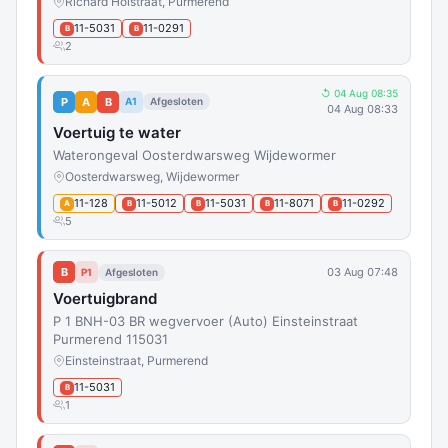
Richard Holstraat, Purmerend
11-5031
11-0291
B
B
2
↺ 04 Aug 08:35
P
A
B
A1
Afgesloten
04 Aug 08:33
Voertuig te water
Waterongeval Oosterdwarsweg Wijdewormer
Oosterdwarsweg, Wijdewormer
11-128
11-5012
11-5031
11-8071
11-0292
A
B
B
B
B
5
B
03 Aug 07:48
P1
Afgesloten
Voertuigbrand
P 1 BNH-03 BR wegvervoer (Auto) Einsteinstraat
Purmerend 115031
Einsteinstraat, Purmerend
11-5031
B
1