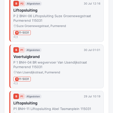
B
30 Jul 12:16
P2
Afgesloten
Liftopsluiting
P 2 BNH-06 Liftopsluiting Suze Groenewegstraat
Purmerend 115031
Suze Groenewegstraat, Purmerend
11-5031
B
1
B
30 Jul 01:01
P1
Afgesloten
Voertuigbrand
P 1 BNH-04 BR wegvervoer Van IJsendijkstraat
Purmerend 115031
Van IJsendijkstraat, Purmerend
11-5031
B
1
B
29 Jul 10:19
P1
Afgesloten
Liftopsluiting
P1 BNH-11 Liftopsluiting Abel Tasmanplein 115031