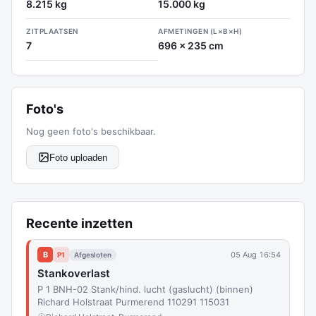
8.215 kg
15.000 kg
ZITPLAATSEN
AFMETINGEN (L×B×H)
7
696 x 235 cm
Foto's
Nog geen foto's beschikbaar.
Foto uploaden
Recente inzetten
B
05 Aug 16:54
P1
Afgesloten
Stankoverlast
P 1 BNH-02 Stank/hind. lucht (gaslucht) (binnen)
Richard Holstraat Purmerend 110291 115031