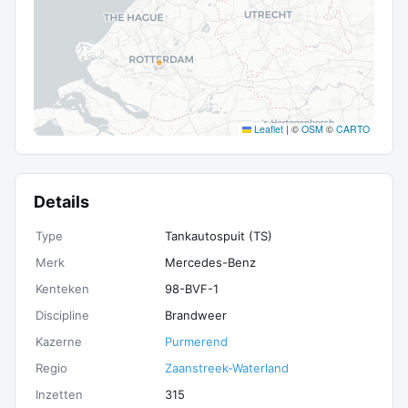
Leaflet
|
©
OSM
©
CARTO
Details
Type
Tankautospuit (TS)
Merk
Mercedes-Benz
Kenteken
98-BVF-1
Discipline
Brandweer
Kazerne
Purmerend
Regio
Zaanstreek-Waterland
Inzetten
315