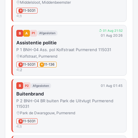
Middelsloot, Middenbeemster
11-5031
B
1
↺ 01 Aug 21:52
B
A
P1
Afgesloten
01 Aug 20:26
Assistentie politie
P 1 BNH-04 Ass. pol Kolfstraat Purmerend 115031
Kolfstraat, Purmerend
11-5031
11-136
B
A
2
B
01 Aug 01:45
P2
Afgesloten
Buitenbrand
P 2 BNH-04 BR buiten Park de Uitvlugt Purmerend
115031
Park de Dwarsgouw, Purmerend
11-5031
B
1