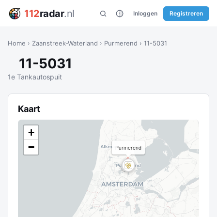
112
radar
.nl
Inloggen
Registreren
Home
›
Zaanstreek-Waterland
›
Purmerend
›
11-5031
11-5031
1e Tankautospuit
Kaart
+
−
Purmerend