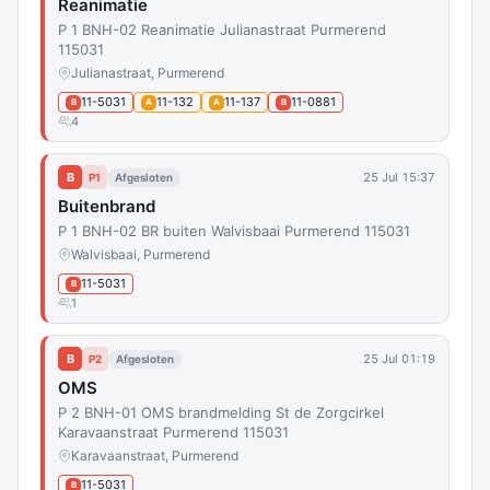
Reanimatie
P 1 BNH-02 Reanimatie Julianastraat Purmerend
115031
Julianastraat, Purmerend
11-5031
11-132
11-137
11-0881
B
A
A
B
4
B
25 Jul 15:37
P1
Afgesloten
Buitenbrand
P 1 BNH-02 BR buiten Walvisbaai Purmerend 115031
Walvisbaai, Purmerend
11-5031
B
1
B
25 Jul 01:19
P2
Afgesloten
OMS
P 2 BNH-01 OMS brandmelding St de Zorgcirkel
Karavaanstraat Purmerend 115031
Karavaanstraat, Purmerend
11-5031
B