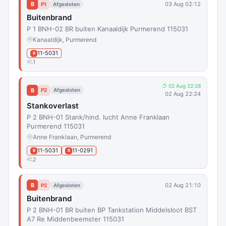
B
03 Aug 02:12
P1
Afgesloten
Buitenbrand
P 1 BNH-02 BR buiten Kanaaldijk Purmerend 115031
Kanaaldijk, Purmerend
11-5031
B
1
↺ 02 Aug 22:28
B
P2
Afgesloten
02 Aug 22:24
Stankoverlast
P 2 BNH-01 Stank/hind. lucht Anne Franklaan
Purmerend 115031
Anne Franklaan, Purmerend
11-5031
11-0291
B
B
2
B
02 Aug 21:10
P2
Afgesloten
Buitenbrand
P 2 BNH-01 BR buiten BP Tankstation Middelsloot BST
A7 Re Middenbeemster 115031