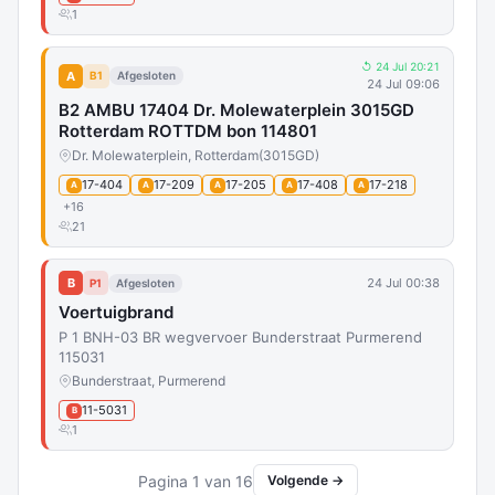
1
↺ 24 Jul 20:21
A
B1
Afgesloten
24 Jul 09:06
B2 AMBU 17404 Dr. Molewaterplein 3015GD
Rotterdam ROTTDM bon 114801
Dr. Molewaterplein, Rotterdam
(3015GD)
17-404
17-209
17-205
17-408
17-218
A
A
A
A
A
+16
21
B
24 Jul 00:38
P1
Afgesloten
Voertuigbrand
P 1 BNH-03 BR wegvervoer Bunderstraat Purmerend
115031
Bunderstraat, Purmerend
11-5031
B
1
Pagina 1 van 16
Volgende →