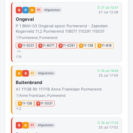
↺ 27 Jul 12:31
B
P
A
P1
Afgesloten
27 Jul 12:28
Ongeval
P 1 BNH-03 Ongeval spoor Purmerend - Zaandam
Kogerveld 11,2 Purmerend 118071 110291 115031
Purmerend, Purmerend
11-5031
11-8071
11-0291
11-138
11-818
B
B
B
A
A
+1
6
↺ 25 Jul 18:45
A
B
A1
Afgesloten
25 Jul 17:04
Buitenbrand
A1 11138 Rit 111118 Anne Franklaan Purmerend
Anne Franklaan, Purmerend
11-138
11-5031
A
B
2
↺ 25 Jul 17:23
B
A
P1
Afgesloten
25 Jul 17:02