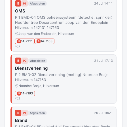
B
24 Jul 14:11
P1
Afgesloten
OMS
P 1 BMD-04 OMS beheerssysteem (detectie: sprinkler)
Hoofdentree Decorcentrum Joop van den Endeplein
Hilversum 142131 147163
Joop van den Endeplein, Hilversum
14-2131
14-7163
B
B
2
B
21 Jul 17:13
P2
Afgesloten
Dienstverlening
P 2 BMD-02 Dienstverlening (meting) Noordse Bosje
Hilversum 147163
Noordse Bosje, Hilversum
14-7163
B
1
B
20 Jul 19:21
P1
Afgesloten
Brand
P 1 BMD-04 BR winkel Aldi Supermarkt Noordse Bosje