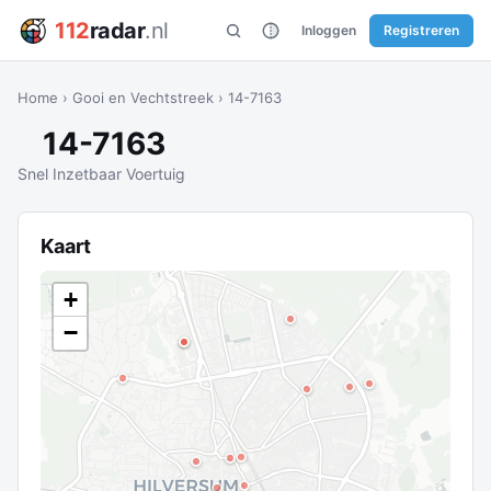
112
radar
.nl
Inloggen
Registreren
Home
›
Gooi en Vechtstreek
›
14-7163
14-7163
Snel Inzetbaar Voertuig
Kaart
+
−