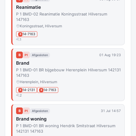
Reanimatie
P 1 BMD-02 Reanimatie Koningsstraat Hilversum
147163
Koningsstraat, Hilversum
14-7163
B
1
B
01 Aug 19:23
P1
Afgesloten
Brand
P 1 BMD-01 BR bijgebouw Herenplein Hilversum 142131
147163
Herenplein, Hilversum
14-2131
14-7163
B
B
2
B
31 Jul 14:57
P1
Afgesloten
Brand woning
P 1 BMD-01 BR woning Hendrik Smitstraat Hilversum
142131 147163