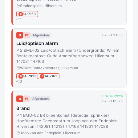
Stationsplein, Hilversum
14-7163
B
1
B
07 Jul 21:50
P2
Afgesloten
Luid/optisch alarm
P 2 BMD-02 Luid/optisch alarm (Ondergronds) Willem
Bontekoestraat Oude Amersfoortseweg Hilversum
147031 147163
Willem Bontekoestraat, Hilversum
14-7031
14-7163
B
B
2
↺ 02 Jul 09:29
B
P1
Afgesloten
02 Jul 09:26
Brand
P 1 BMD-02 BR bijeenkomst (detectie: sprinkler)
Hoofdentree Decorcentrum Joop van den Endeplein
Hilversum 142091 142131 147163 141231 147088
Joop van den Endeplein, Hilversum