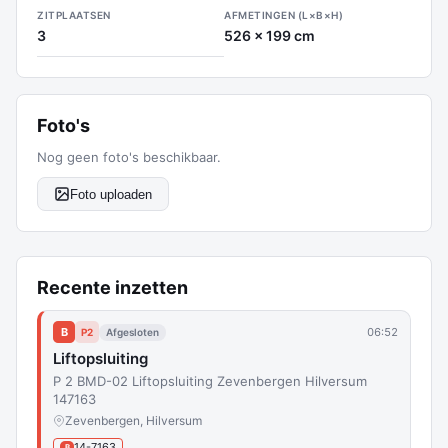
ZITPLAATSEN
AFMETINGEN (L×B×H)
3
526 x 199 cm
Foto's
Nog geen foto's beschikbaar.
Foto uploaden
Recente inzetten
B
06:52
P2
Afgesloten
Liftopsluiting
P 2 BMD-02 Liftopsluiting Zevenbergen Hilversum
147163
Zevenbergen, Hilversum
14-7163
B