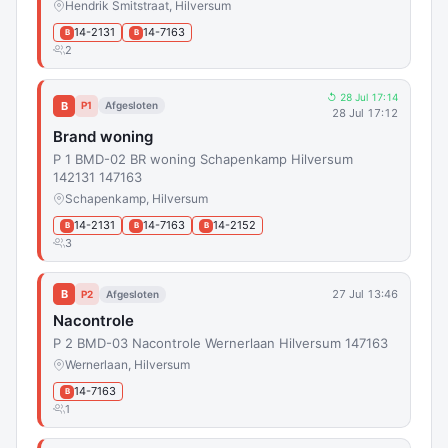
Hendrik Smitstraat, Hilversum
14-2131
14-7163
B
B
2
↺ 28 Jul 17:14
B
P1
Afgesloten
28 Jul 17:12
Brand woning
P 1 BMD-02 BR woning Schapenkamp Hilversum
142131 147163
Schapenkamp, Hilversum
14-2131
14-7163
14-2152
B
B
B
3
B
27 Jul 13:46
P2
Afgesloten
Nacontrole
P 2 BMD-03 Nacontrole Wernerlaan Hilversum 147163
Wernerlaan, Hilversum
14-7163
B
1