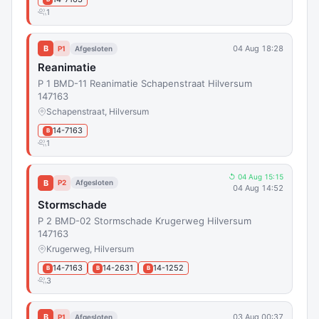
1
B
04 Aug 18:28
P1
Afgesloten
Reanimatie
P 1 BMD-11 Reanimatie Schapenstraat Hilversum
147163
Schapenstraat, Hilversum
14-7163
B
1
↺ 04 Aug 15:15
B
P2
Afgesloten
04 Aug 14:52
Stormschade
P 2 BMD-02 Stormschade Krugerweg Hilversum
147163
Krugerweg, Hilversum
14-7163
14-2631
14-1252
B
B
B
3
B
03 Aug 00:37
P1
Afgesloten