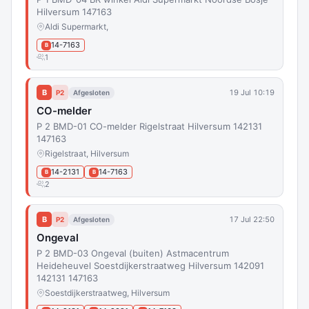
Hilversum 147163
Aldi Supermarkt,
14-7163
B
1
B
19 Jul 10:19
P2
Afgesloten
CO-melder
P 2 BMD-01 CO-melder Rigelstraat Hilversum 142131
147163
Rigelstraat, Hilversum
14-2131
14-7163
B
B
2
B
17 Jul 22:50
P2
Afgesloten
Ongeval
P 2 BMD-03 Ongeval (buiten) Astmacentrum
Heideheuvel Soestdijkerstraatweg Hilversum 142091
142131 147163
Soestdijkerstraatweg, Hilversum