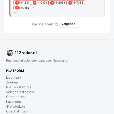
14-1231
14-2131
14-2091
14-7088
B
B
B
B
14-7163
+1
B
6
Pagina 1 van 12
Volgende →
112
radar
.nl
Realtime hulpdiensten data voor Nederland
PLATFORM
Live kaart
Zoeken
Nieuws & foto's
Veiligheidsregio's
Gemeentes
Kazernes
Statistieken
Opschalingen