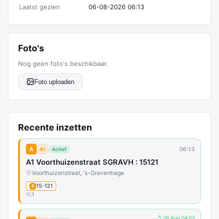
Laatst gezien
06-08-2026 06:13
Foto's
Nog geen foto's beschikbaar.
Foto uploaden
Recente inzetten
A
06:13
A1
Actief
A1 Voorthuizenstraat SGRAVH : 15121
Voorthuizenstraat, 's-Gravenhage
15-121
A
1
↺ 06 Aug 04:53