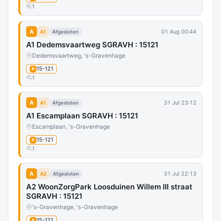
1
A
01 Aug 00:44
A1
Afgesloten
A1 Dedemsvaartweg SGRAVH : 15121
Dedemsvaartweg, 's-Gravenhage
15-121
A
1
A
31 Jul 23:12
A1
Afgesloten
A1 Escamplaan SGRAVH : 15121
Escamplaan, 's-Gravenhage
15-121
A
1
A
31 Jul 22:13
A2
Afgesloten
A2 WoonZorgPark Loosduinen Willem III straat
SGRAVH : 15121
's-Gravenhage, 's-Gravenhage
15-121
A