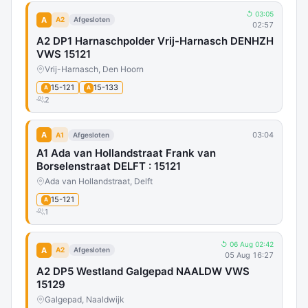
↺ 03:05
A
A2
Afgesloten
02:57
A2 DP1 Harnaschpolder Vrij-Harnasch DENHZH
VWS 15121
Vrij-Harnasch, Den Hoorn
15-121
15-133
A
A
2
A
03:04
A1
Afgesloten
A1 Ada van Hollandstraat Frank van
Borselenstraat DELFT : 15121
Ada van Hollandstraat, Delft
15-121
A
1
↺ 06 Aug 02:42
A
A2
Afgesloten
05 Aug 16:27
A2 DP5 Westland Galgepad NAALDW VWS
15129
Galgepad, Naaldwijk