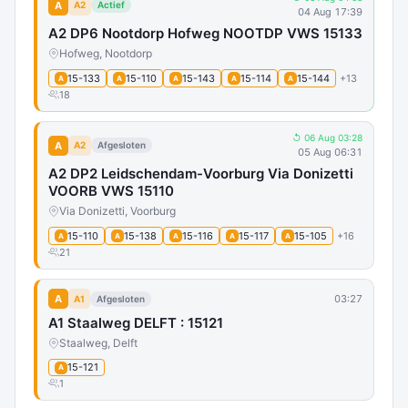
A
A2
Actief
04 Aug 17:39
A2 DP6 Nootdorp Hofweg NOOTDP VWS 15133
Hofweg, Nootdorp
15-133
15-110
15-143
15-114
15-144
+13
A
A
A
A
A
18
↺ 06 Aug 03:28
A
A2
Afgesloten
05 Aug 06:31
A2 DP2 Leidschendam-Voorburg Via Donizetti
VOORB VWS 15110
Via Donizetti, Voorburg
15-110
15-138
15-116
15-117
15-105
+16
A
A
A
A
A
21
A
03:27
A1
Afgesloten
A1 Staalweg DELFT : 15121
Staalweg, Delft
15-121
A
1