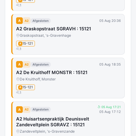
1
A
05 Aug 20:36
A2
Afgesloten
A2 Graskopstraat SGRAVH : 15121
Graskopstraat, 's-Gravenhage
15-121
A
1
A
05 Aug 18:35
A2
Afgesloten
A2 De Kruithoff MONSTR : 15121
De Kruithoff, Monster
15-121
A
1
↺ 05 Aug 17:21
A
A2
Afgesloten
05 Aug 17:12
A2 Huisartsenpraktijk Deunisvelt
Zandeveltplein SGRAVZ : 15121
Zandeveltplein, 's-Gravenzande