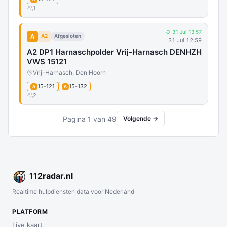
1
↺ 31 Jul 13:57
A
A2
Afgesloten
31 Jul 12:59
A2 DP1 Harnaschpolder Vrij-Harnasch DENHZH
VWS 15121
Vrij-Harnasch, Den Hoorn
15-121
15-132
A
A
2
Pagina 1 van 49
Volgende →
112
radar
.nl
Realtime hulpdiensten data voor Nederland
PLATFORM
Live kaart