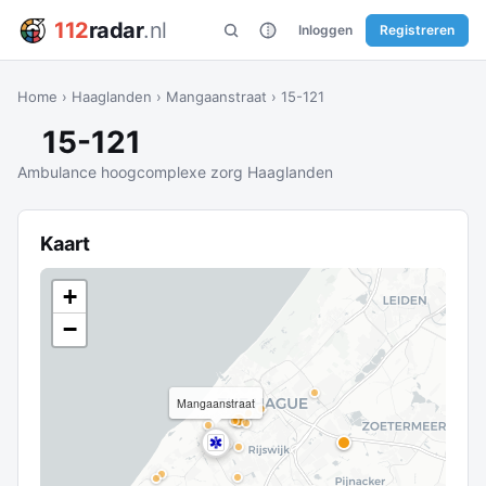
112
radar
.nl
Inloggen
Registreren
Home
›
Haaglanden
›
Mangaanstraat
›
15-121
15-121
Ambulance hoogcomplexe zorg Haaglanden
Kaart
+
−
Mangaanstraat