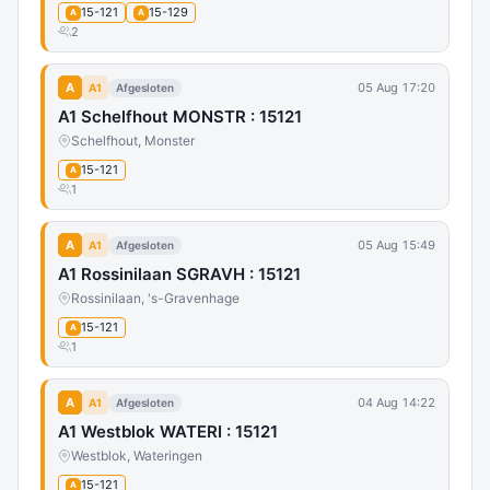
15-121
15-129
A
A
2
A
05 Aug 17:20
A1
Afgesloten
A1 Schelfhout MONSTR : 15121
Schelfhout, Monster
15-121
A
1
A
05 Aug 15:49
A1
Afgesloten
A1 Rossinilaan SGRAVH : 15121
Rossinilaan, 's-Gravenhage
15-121
A
1
A
04 Aug 14:22
A1
Afgesloten
A1 Westblok WATERI : 15121
Westblok, Wateringen
15-121
A