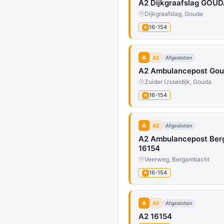
A2 Dijkgraafslag GOUD
Dijkgraafslag, Gouda
16-154
A
A
A2
Afgesloten
A2 Ambulancepost Gou
Zuider IJsseldijk, Gouda
16-154
A
A
A2
Afgesloten
A2 Ambulancepost Be
16154
Veerweg, Bergambacht
16-154
A
A
A2
Afgesloten
A2 16154