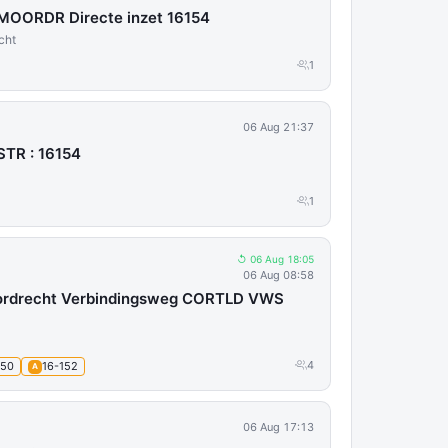
t MOORDR Directe inzet 16154
cht
1
06 Aug 21:37
TR : 16154
1
↺ 06 Aug 18:05
06 Aug 08:58
ordrecht Verbindingsweg CORTLD VWS
4
150
16-152
A
06 Aug 17:13