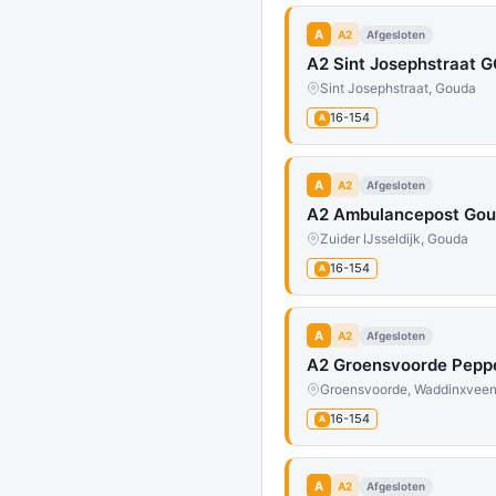
A
A2
Afgesloten
A2 Sint Josephstraat G
Sint Josephstraat, Gouda
16-154
A
A
A2
Afgesloten
A2 Ambulancepost Gou
Zuider IJsseldijk, Gouda
16-154
A
A
A2
Afgesloten
A2 Groensvoorde Peppe
Groensvoorde, Waddinxvee
16-154
A
A
A2
Afgesloten