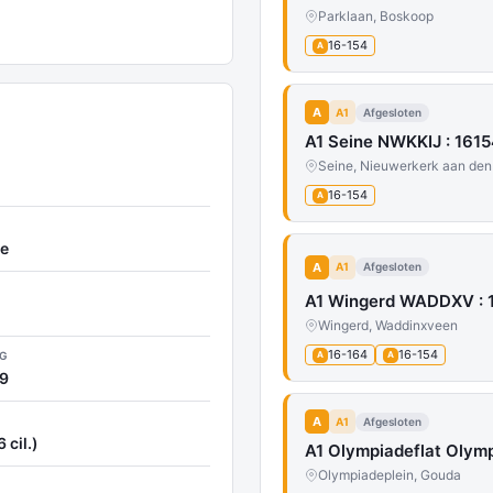
Parklaan, Boskoop
16-154
A
A
A1
Afgesloten
A1 Seine NWKKIJ : 161
Seine, Nieuwerkerk aan den 
16-154
A
e
A
A1
Afgesloten
A1 Wingerd WADDXV : 
Wingerd, Waddinxveen
16-164
16-154
NG
A
A
19
A
A1
Afgesloten
 cil.)
A1 Olympiadeflat Olym
Olympiadeplein, Gouda