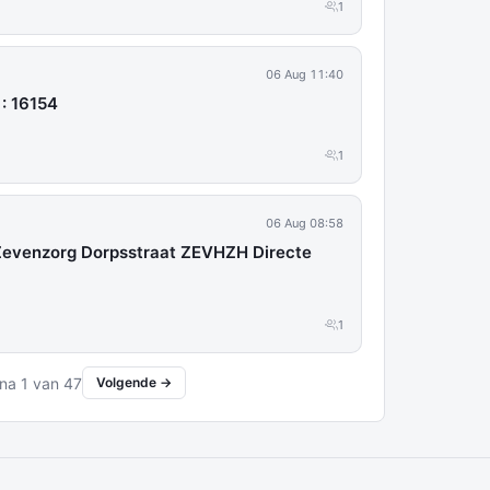
1
06 Aug 11:40
: 16154
1
06 Aug 08:58
 Zevenzorg Dorpsstraat ZEVHZH Directe
1
na 1 van 47
Volgende →