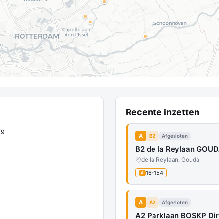
Recente inzetten
rg
A
B2
Afgesloten
B2 de la Reylaan GOUD
de la Reylaan, Gouda
16-154
A
A
A2
Afgesloten
A2 Parklaan BOSKP Dir