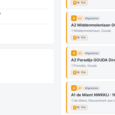
16-154
A
N
A
A2
Afgesloten
A2 Middenmolenlaan GO
Middenmolenlaan, Gouda
16-154
A
A
A2
Afgesloten
A2 Paradijs GOUDA Dire
Paradijs, Gouda
16-154
A
A
A1
Afgesloten
A1 de Mient NWKKIJ : 1
de Mient, Nieuwerkerk aan d
16-154
A