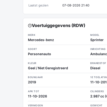
Laatst gezien
07-08-2026 21:40
Voertuiggegevens (RDW)
MERK
MODEL
Mercedes-benz
Sprinter
SOORT
INRICHTING
Personenauto
Ambulanc
KLEUR
BRANDSTOF
Geel / Niet Geregistreerd
Diesel
BOUWJAAR
1E TOELATI
2019
11-10-20
APK TOT
CILINDERS
11-10-2026
2.987 cc (6
VERMOGEN
GEWICHT