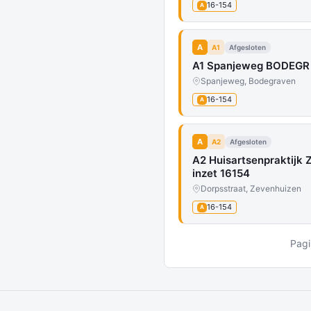
16-154
A
A
A1
Afgesloten
A1 Spanjeweg BODEGR 
Spanjeweg, Bodegraven
16-154
A
A
A2
Afgesloten
A2 Huisartsenpraktijk
inzet 16154
Dorpsstraat, Zevenhuizen
16-154
A
Pagi