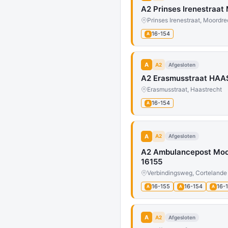
A2 Prinses Irenestraa
Prinses Irenestraat, Moordre
16-154
A
A
A2
Afgesloten
A2 Erasmusstraat HAAS
Erasmusstraat, Haastrecht
16-154
A
A
A2
Afgesloten
A2 Ambulancepost Mo
16155
Verbindingsweg, Cortelande
16-155
16-154
16-
A
A
A
A
A2
Afgesloten