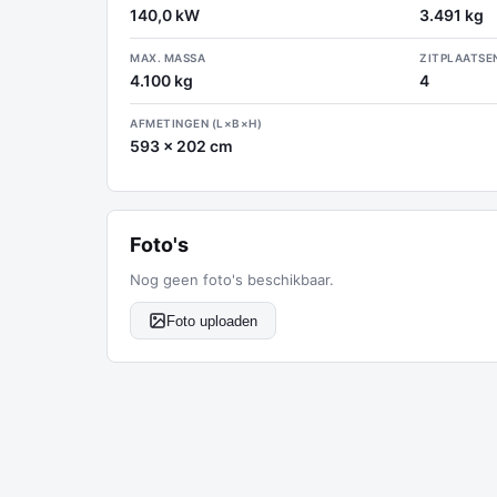
140,0 kW
3.491 kg
MAX. MASSA
ZITPLAATSE
4.100 kg
4
AFMETINGEN (L×B×H)
593 x 202 cm
Foto's
Nog geen foto's beschikbaar.
Foto uploaden