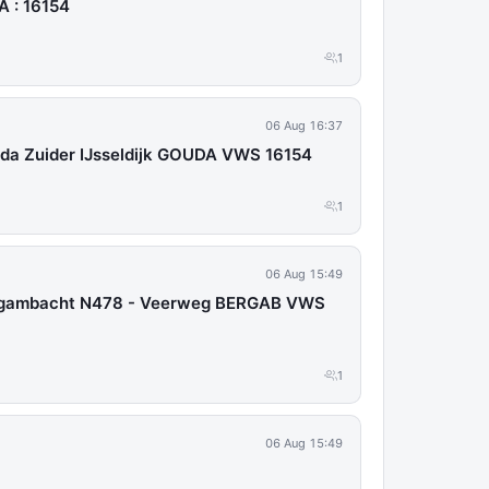
A : 16154
1
06 Aug 16:37
da Zuider IJsseldijk GOUDA VWS 16154
1
06 Aug 15:49
rgambacht N478 - Veerweg BERGAB VWS
1
06 Aug 15:49