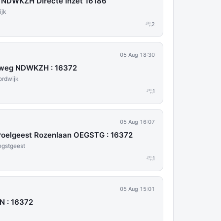
t NDWKZH Directe inzet 16186
ijk
2
05 Aug 18:30
nweg NDWKZH : 16372
ordwijk
1
05 Aug 16:07
 Poelgeest Rozenlaan OEGSTG : 16372
egstgeest
1
05 Aug 15:01
N : 16372