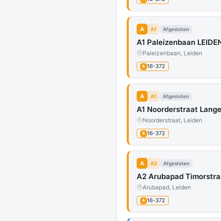
A
A1
Afgesloten
A1 Paleizenbaan LEIDEN
Paleizenbaan, Leiden
16-372
A
A
A1
Afgesloten
A1 Noorderstraat Lange
Noorderstraat, Leiden
16-372
A
A
A2
Afgesloten
A2 Arubapad Timorstraa
Arubapad, Leiden
16-372
A