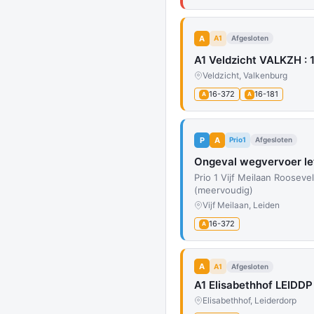
A
A1
Afgesloten
A1 Veldzicht VALKZH :
Veldzicht, Valkenburg
16-372
16-181
A
A
P
A
Prio1
Afgesloten
Ongeval wegvervoer le
Prio 1 Vijf Meilaan Roosev
(meervoudig)
Vijf Meilaan, Leiden
16-372
A
A
A1
Afgesloten
A1 Elisabethhof LEIDDP
Elisabethhof, Leiderdorp