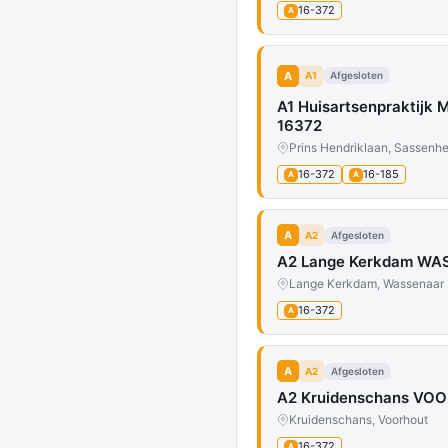
16-372
A
A
A1
Afgesloten
A1 Huisartsenpraktijk
16372
Prins Hendriklaan, Sassenh
16-372
16-185
A
A
A
A2
Afgesloten
A2 Lange Kerkdam WAS
Lange Kerkdam, Wassenaar
16-372
A
A
A2
Afgesloten
A2 Kruidenschans VOOR
Kruidenschans, Voorhout
16-372
A