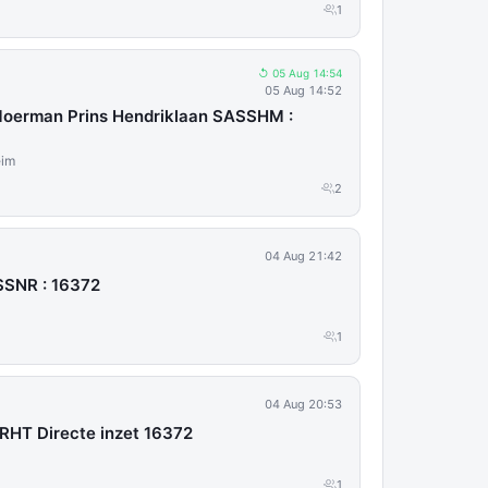
1
↺ 05 Aug 14:54
05 Aug 14:52
 Moerman Prins Hendriklaan SASSHM :
eim
2
04 Aug 21:42
SNR : 16372
1
04 Aug 20:53
HT Directe inzet 16372
1