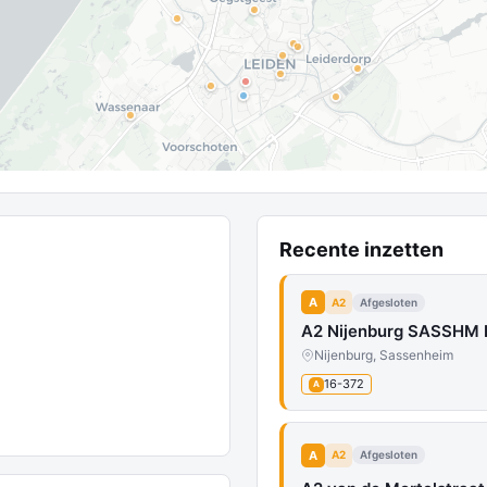
Recente inzetten
A
A2
Afgesloten
A2 Nijenburg SASSHM D
Nijenburg, Sassenheim
16-372
A
A
A2
Afgesloten