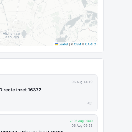
Leaflet
|
©
OSM
©
CARTO
06 Aug 14:19
irecte inzet 16372
1
↺ 06 Aug 09:30
06 Aug 09:28