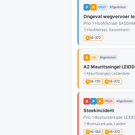
P
A
Prio1
Afgesloten
Ongeval wegvervoer le
Prio 1 Hoofdstraat SASSHM
Hoofdstraat, Sassenheim
16-372
A
A
A2
Afgesloten
A2 Mauritssingel LEIDD
Mauritssingel, Leiderdorp
16-170
16-372
A
A
B
P
A
Prio1
Afgesloten
Steekincident
Prio 1 Boshuizerkade LEIDE
Boshuizerkade, Leiden
16-184
16-372
A
A