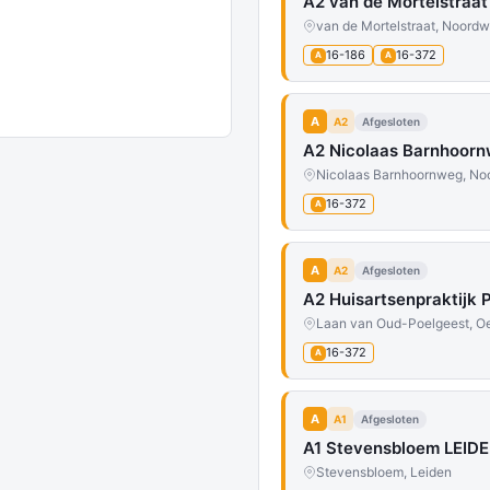
A2 van de Mortelstraa
van de Mortelstraat, Noordw
16-186
16-372
A
A
A
A2
Afgesloten
A2 Nicolaas Barnhoor
Nicolaas Barnhoornweg, No
16-372
A
A
A2
Afgesloten
A2 Huisartsenpraktijk
Laan van Oud-Poelgeest, O
16-372
A
A
A1
Afgesloten
A1 Stevensbloem LEIDE
Stevensbloem, Leiden