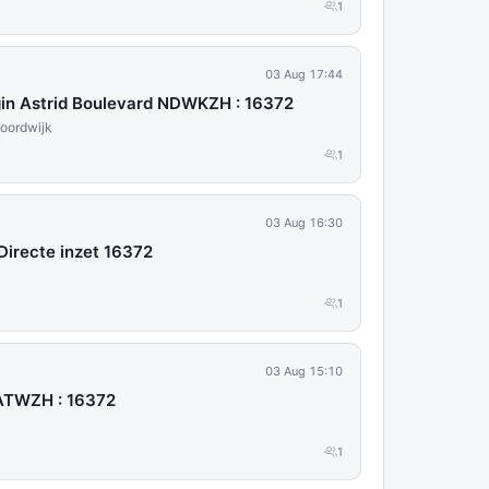
1
03 Aug 17:44
in Astrid Boulevard NDWKZH : 16372
Noordwijk
1
03 Aug 16:30
irecte inzet 16372
1
03 Aug 15:10
KATWZH : 16372
1