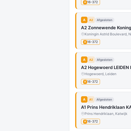
16-372
A
A
A2
Afgesloten
A2 Zonnewende Koning
Koningin Astrid Boulevard, 
16-372
A
A
A2
Afgesloten
A2 Hogewoerd LEIDEN D
Hogewoerd, Leiden
16-372
A
A
A1
Afgesloten
A1 Prins Hendriklaan 
Prins Hendriklaan, Katwijk
16-372
A