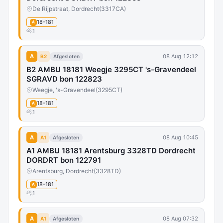
De Rijpstraat, Dordrecht
(3317CA)
18-181
A
1
A
08 Aug 12:12
B2
Afgesloten
B2 AMBU 18181 Weegje 3295CT 's-Gravendeel
SGRAVD bon 122823
Weegje, 's-Gravendeel
(3295CT)
18-181
A
1
A
08 Aug 10:45
A1
Afgesloten
A1 AMBU 18181 Arentsburg 3328TD Dordrecht
DORDRT bon 122791
Arentsburg, Dordrecht
(3328TD)
18-181
A
1
A
08 Aug 07:32
A1
Afgesloten