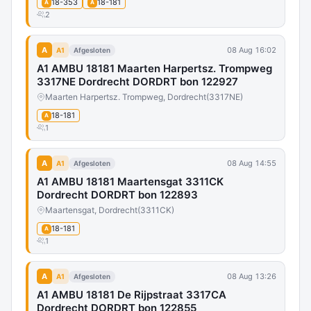
18-353
18-181
A
A
2
A
08 Aug 16:02
A1
Afgesloten
A1 AMBU 18181 Maarten Harpertsz. Trompweg
3317NE Dordrecht DORDRT bon 122927
Maarten Harpertsz. Trompweg, Dordrecht
(3317NE)
18-181
A
1
A
08 Aug 14:55
A1
Afgesloten
A1 AMBU 18181 Maartensgat 3311CK
Dordrecht DORDRT bon 122893
Maartensgat, Dordrecht
(3311CK)
18-181
A
1
A
08 Aug 13:26
A1
Afgesloten
A1 AMBU 18181 De Rijpstraat 3317CA
Dordrecht DORDRT bon 122855