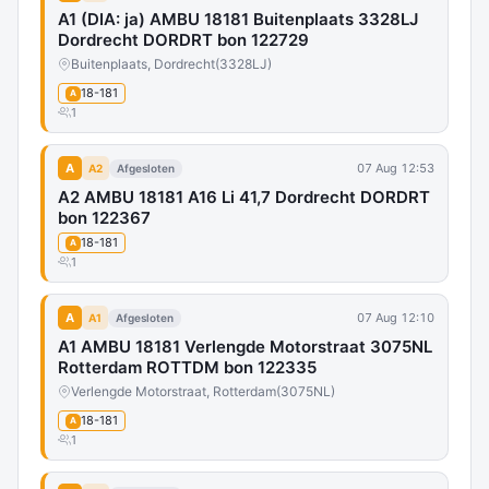
A1 (DIA: ja) AMBU 18181 Buitenplaats 3328LJ
Dordrecht DORDRT bon 122729
Buitenplaats, Dordrecht
(3328LJ)
18-181
A
1
A
07 Aug 12:53
A2
Afgesloten
A2 AMBU 18181 A16 Li 41,7 Dordrecht DORDRT
bon 122367
18-181
A
1
A
07 Aug 12:10
A1
Afgesloten
A1 AMBU 18181 Verlengde Motorstraat 3075NL
Rotterdam ROTTDM bon 122335
Verlengde Motorstraat, Rotterdam
(3075NL)
18-181
A
1