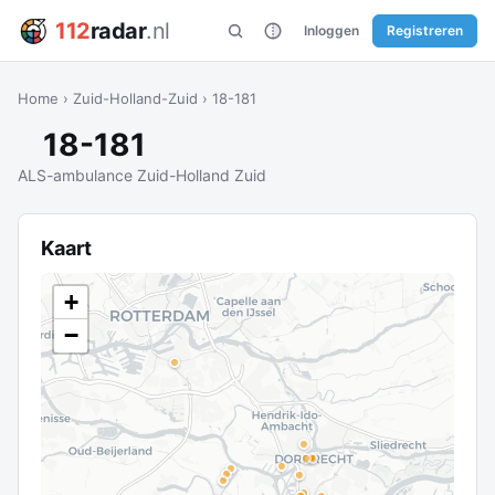
112
radar
.nl
Inloggen
Registreren
Home
›
Zuid-Holland-Zuid
›
18-181
18-181
ALS-ambulance Zuid-Holland Zuid
Kaart
+
−