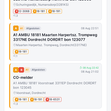
Schuringsedijk, Numansdorp
(3281KS)
12-3068
18-181
18-191
B
A
A
3
A
08 Aug 22:51
A1
Afgesloten
A1 AMBU 18181 Maarten Harpertsz. Trompweg
3317NE Dordrecht DORDRT bon 123077
Maarten Harpertsz. Trompweg, Dordrecht
(3317NE)
18-181
A
1
↺ 08 Aug 22:42
A
B
A1
Afgesloten
08 Aug 21:02
CO-melder
A1 AMBU 18181 Voorstraat 3311EP Dordrecht DORDRT
bon 123045
Voorstraat, Dordrecht
18-181
18-191
18-6531
A
A
B
3