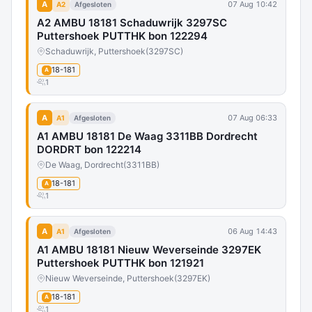
A
07 Aug 10:42
A2
Afgesloten
A2 AMBU 18181 Schaduwrijk 3297SC
Puttershoek PUTTHK bon 122294
Schaduwrijk, Puttershoek
(3297SC)
18-181
A
1
A
07 Aug 06:33
A1
Afgesloten
A1 AMBU 18181 De Waag 3311BB Dordrecht
DORDRT bon 122214
De Waag, Dordrecht
(3311BB)
18-181
A
1
A
06 Aug 14:43
A1
Afgesloten
A1 AMBU 18181 Nieuw Weverseinde 3297EK
Puttershoek PUTTHK bon 121921
Nieuw Weverseinde, Puttershoek
(3297EK)
18-181
A
1