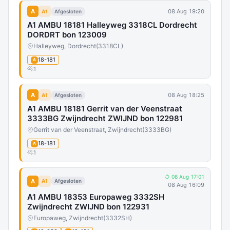
A
08 Aug 19:20
A1
Afgesloten
A1 AMBU 18181 Halleyweg 3318CL Dordrecht
DORDRT bon 123009
Halleyweg, Dordrecht
(3318CL)
18-181
A
1
A
08 Aug 18:25
A1
Afgesloten
A1 AMBU 18181 Gerrit van der Veenstraat
3333BG Zwijndrecht ZWIJND bon 122981
Gerrit van der Veenstraat, Zwijndrecht
(3333BG)
18-181
A
1
↺ 08 Aug 17:01
A
A1
Afgesloten
08 Aug 16:09
A1 AMBU 18353 Europaweg 3332SH
Zwijndrecht ZWIJND bon 122931
Europaweg, Zwijndrecht
(3332SH)