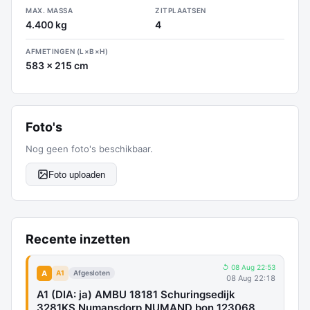
MAX. MASSA
ZITPLAATSEN
4.400 kg
4
AFMETINGEN (L×B×H)
583 x 215 cm
Foto's
Nog geen foto's beschikbaar.
Foto uploaden
Recente inzetten
↺ 08 Aug 22:53
A
A1
Afgesloten
08 Aug 22:18
A1 (DIA: ja) AMBU 18181 Schuringsedijk
3281KS Numansdorp NUMAND bon 123068