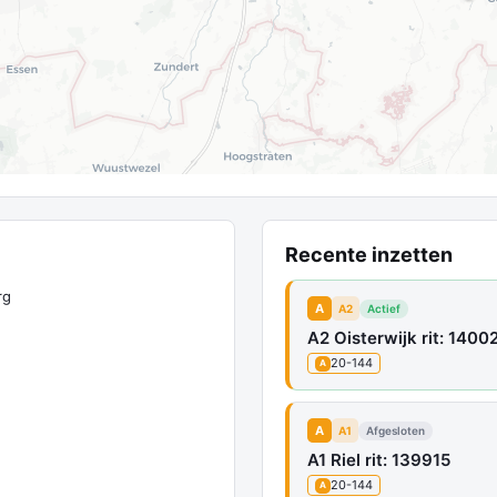
Recente inzetten
rg
A
A2
Actief
A2 Oisterwijk rit: 14002
20-144
A
A
A1
Afgesloten
A1 Riel rit: 139915
20-144
A