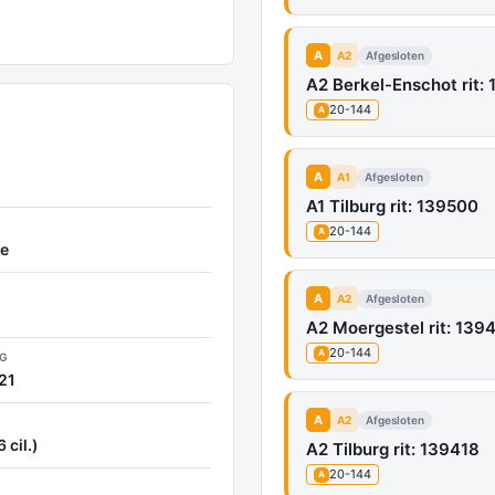
A
A2
Afgesloten
A2 Berkel-Enschot rit: 
20-144
A
A
A1
Afgesloten
A1 Tilburg rit: 139500
20-144
A
e
A
A2
Afgesloten
A2 Moergestel rit: 1394
20-144
A
NG
21
A
A2
Afgesloten
 cil.)
A2 Tilburg rit: 139418
20-144
A