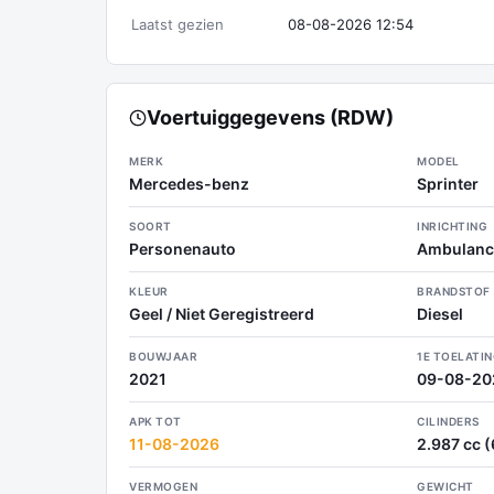
Laatst gezien
08-08-2026 12:54
Voertuiggegevens (RDW)
MERK
MODEL
Mercedes-benz
Sprinter
SOORT
INRICHTING
Personenauto
Ambulanc
KLEUR
BRANDSTOF
Geel / Niet Geregistreerd
Diesel
BOUWJAAR
1E TOELATI
2021
09-08-20
APK TOT
CILINDERS
11-08-2026
2.987 cc (6
VERMOGEN
GEWICHT