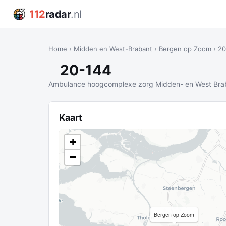
112
radar
.nl
Home
›
Midden en West-Brabant
›
Bergen op Zoom
›
20
20-144
Ambulance hoogcomplexe zorg Midden- en West Bra
Kaart
+
−
Bergen op Zoom