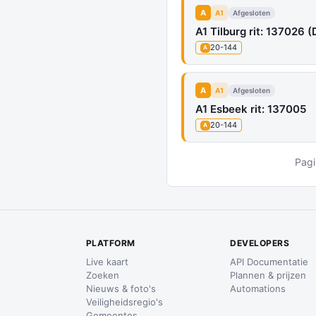
A
A1
Afgesloten
A1 Tilburg rit: 137026 (D
20-144
A
A
A1
Afgesloten
A1 Esbeek rit: 137005
20-144
A
Pagi
PLATFORM
DEVELOPERS
Live kaart
API Documentatie
Zoeken
Plannen & prijzen
Nieuws & foto's
Automations
Veiligheidsregio's
Gemeentes