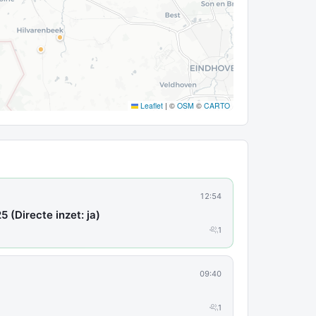
Leaflet
|
©
OSM
©
CARTO
12:54
5 (Directe inzet: ja)
1
09:40
1