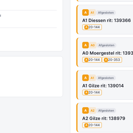
A
A1
Afgesloten
N
A1 Diessen rit: 139366
20-144
A
A
A0
Afgesloten
A0 Moergestel rit: 1393
20-144
20-353
A
A
A
A1
Afgesloten
A1 Gilze rit: 139014
20-144
A
A
A2
Afgesloten
A2 Gilze rit: 138979
20-144
A